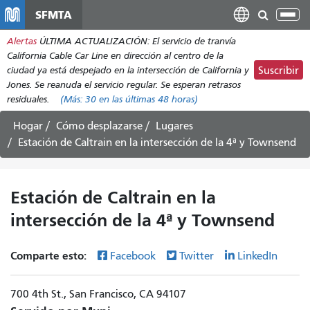
Pasar
SFMTA
Alt
al
nav
Alertas
ÚLTIMA ACTUALIZACIÓN: El servicio de tranvía
contenido
California Cable Car Line en dirección al centro de la
principal
ciudad ya está despejado en la intersección de California y
Suscribir
Jones. Se reanuda el servicio regular. Se esperan retrasos
residuales.
(Más:
30
en las últimas 48 horas)
Hogar
Cómo desplazarse
Lugares
Estación de Caltrain en la intersección de la 4ª y Townsend
Estación de Caltrain en la
intersección de la 4ª y Townsend
Comparte esto:
Facebook
Twitter
LinkedIn
700 4th St., San Francisco, CA 94107