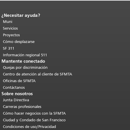
¿Necesitar ayuda?
Fin del contenido de la página.
El resto
de esta página se repite en todas las
Muni
páginas.
Volver al principio del
Servicios
contenido principal
.
Proyectos
Cómo desplazarse
SF 311
Información regional 511
Mantente conectado
Quejas por discriminación
Centro de atención al cliente de SFMTA
Oficinas de SFMTA
Contáctanos
Sobre nosotros
Junta Directiva
Carreras profesionales
Cómo hacer negocios con la SFMTA
Ciudad y Condado de San Francisco
Condiciones de uso/Privacidad