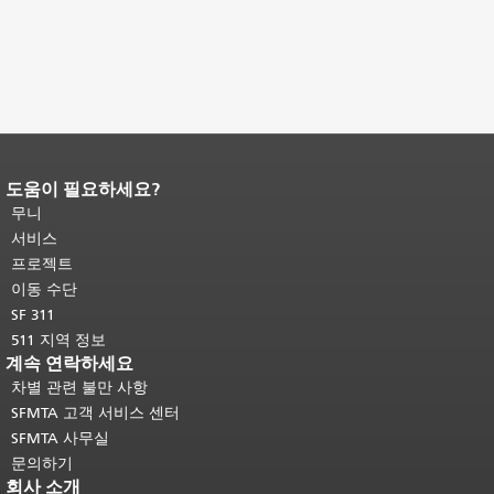
도움이 필요하세요?
페이지 내용 끝입니다.
이 페이지의 나
머지 내용은 모든 페이지에 반복됩니
무니
다.
메인 콘텐츠 상단으로 돌아가려면
서비스
여기를 클릭하십시오
.
프로젝트
이동 수단
SF 311
511 지역 정보
계속 연락하세요
차별 관련 불만 사항
SFMTA 고객 서비스 센터
SFMTA 사무실
문의하기
회사 소개