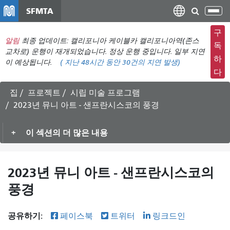
주
SFMTA
탐
요
색
컨
구
메
알림
최종 업데이트: 캘리포니아 케이블카 캘리포니아역(존스
텐
독
뉴
교차로) 운행이 재개되었습니다. 정상 운행 중입니다. 일부 지연
츠
하
이 예상됩니다.
(
지난 48시간 동안
30건의 지연 발생)
전
로
다
환
건
너
집
프로젝트
시립 미술 프로그램
뛰
2023년 뮤니 아트 - 샌프란시스코의 풍경
기
이 섹션의 더 많은 내용
2023년 뮤니 아트 - 샌프란시스코의
풍경
공유하기:
페이스북
트위터
링크드인