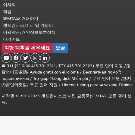
이사회
직업
SFMTA와 거래하기
샌프란시스코 시 및 카운티
이용약관/개인정보보호정책
아카이브
여행 계획을 세우세요
요금





☎
311 (SF 외부 415.701.2311; TTY 415.701.2323) 무료 언어 지원 /
免
費언어言協助
/
Ayuda gratis con el idioma
/
Бесплатная помоЂ
переводчиков
/
Trợ giúp Thông dịch Miễn phí
/
무료 언어 지원
/
無料
の言언어支援
/
무료 언어 지원
/
Libreng tulong para sa wikang Filipino
저작권 © 2013-2025 샌프란시스코 시립 교통국(SFMTA). 모든 권리 보
유.