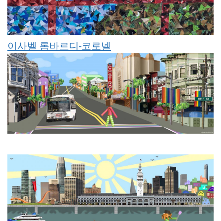
이사벨 롬바르디-코로넬