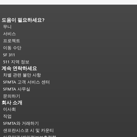
도움이 필요하세요?
페이지 내용 끝입니다.
이 페이지의 나
머지 내용은 모든 페이지에 반복됩니
무니
다.
메인 콘텐츠 상단으로 돌아가려면
서비스
여기를 클릭하십시오
.
프로젝트
이동 수단
SF 311
511 지역 정보
계속 연락하세요
차별 관련 불만 사항
SFMTA 고객 서비스 센터
SFMTA 사무실
문의하기
회사 소개
이사회
직업
SFMTA와 거래하기
샌프란시스코 시 및 카운티