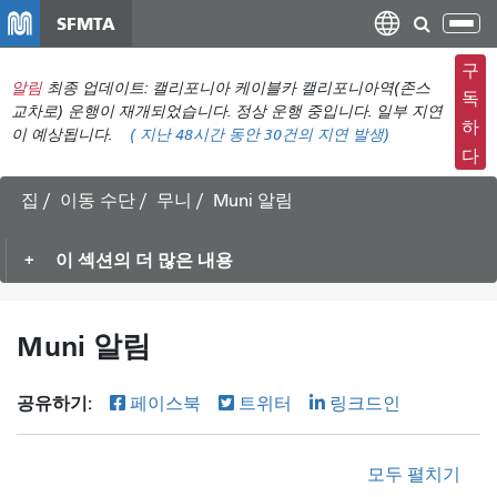
주
SFMTA
탐
요
색
컨
구
메
알림
최종 업데이트: 캘리포니아 케이블카 캘리포니아역(존스
텐
독
뉴
교차로) 운행이 재개되었습니다. 정상 운행 중입니다. 일부 지연
츠
하
이 예상됩니다.
(
지난 48시간 동안
30건의 지연 발생)
전
로
다
환
건
너
집
이동 수단
무니
Muni 알림
뛰
기
이 섹션의 더 많은 내용
Muni 알림
공유하기:
페이스북
트위터
링크드인
모두 펼치기