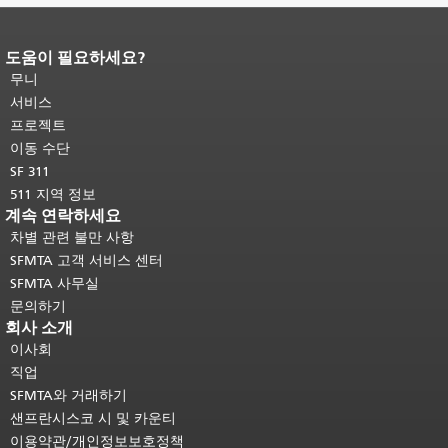
도움이 필요하세요?
페이지 내용 끝입니다.
이 페이지의 나
머지 내용은 모든 페이지에 반복됩니
무니
다.
메인 콘텐츠 상단으로 돌아가려면
서비스
여기를 클릭하십시오
.
프로젝트
이동 수단
SF 311
511 지역 정보
계속 연락하세요
차별 관련 불만 사항
SFMTA 고객 서비스 센터
SFMTA 사무실
문의하기
회사 소개
이사회
직업
SFMTA와 거래하기
샌프란시스코 시 및 카운티
이용약관/개인정보보호정책