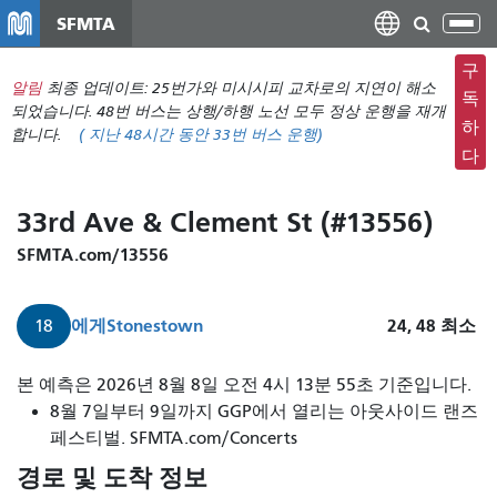
주
SFMTA
탐
요
색
컨
구
메
알림
최종 업데이트: 25번가와 미시시피 교차로의 지연이 해소
텐
독
뉴
되었습니다. 48번 버스는 상행/하행 노선 모두 정상 운행을 재개
츠
하
합니다.
(
지난 48시간 동안
33번 버스 운행)
전
로
다
환
건
너
33rd Ave & Clement St (#13556)
뛰
기
SFMTA.com/13556
에게
Stonestown
24, 48
최소
18
본 예측은 2026년 8월 8일 오전 4시 13분 55초 기준입니다.
8월 7일부터 9일까지 GGP에서 열리는 아웃사이드 랜즈
페스티벌. SFMTA.com/Concerts
경로 및 도착 정보