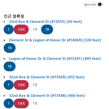
맵리브레
인근 정류장
33rd Ave & Clement St (#13555) (60 feet)
1
1AX
1X
18
Clement St & Legion of Honor Dr (#14069) (326 feet)
18
Legion of Honor Dr & Clement St (#15261) (405 feet)
18
32nd Ave & Clement St (#13549) (412 feet)
1
1AX
1X
32nd Ave & Clement St (#13548) (466 feet)
1
1AX
1X