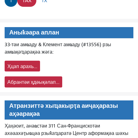
1
1AX
1X
Аныҟәара аплан
33-тәи амҩаду & Клемент амҩаду (#13556) рзы
амҩақәҵарақәа жәга:
Ҳцап арахь...
Абрантәи ҳдәықәлап...
Атранзиттә хыҵакырҭа аиҷаҳаразы
аҳәарақәа
Ҳаҳәоит, анаҩстәи 311 Сан-Францискотәи
ахәаахәҭыҩцәа рзыҟаҵаратә Центр аформақәа шәхы