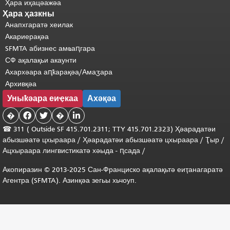
Ҳара иҳацәажәа
Ҳара ҳазкны
Анапхгаратә хеилак
Акариерақәа
SFMTA абизнес амҩаԥгара
СФ ақалақьи акаунти
Ахархәара аԥҟарақәа/Амаӡара
Архивқәа
Уныҟәара еиҿкаа
Ахәқәа
�


�

☎ 311 (
Outside
SF 415.701.2311; TTY 415.701.2323) Ҳәарадатәи
абызшәатә цхыраара
/
Ҳәарадатәи
абызшәатә
цхыраара
/
Ҭыр
/
Ацхыраара
лингвистикатә
хәыда
-
ԥсада
/
Акопиразин © 2013-2025 Сан-Франциско ақалақьтә еиҭанагаратә
Агентра (SFMTA). Азинқәа зегьы хьчоуп.