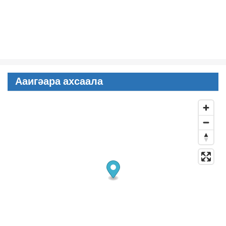
Ааигәара ахсаала