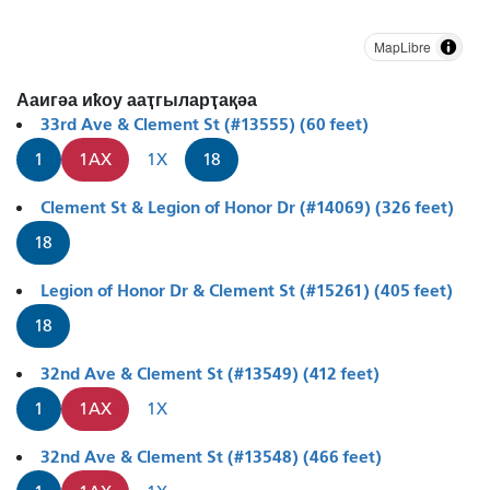
MapLibre
Ааигәа иҟоу ааҭгыларҭақәа
33rd Ave & Clement St (#13555) (60 feet)
1
1AX
1X
18
Clement St & Legion of Honor Dr (#14069) (326 feet)
18
Legion of Honor Dr & Clement St (#15261) (405 feet)
18
32nd Ave & Clement St (#13549) (412 feet)
1
1AX
1X
32nd Ave & Clement St (#13548) (466 feet)