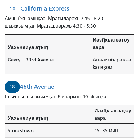
California Express
1X
Амчыбжь амшқәа. Мрагыларахь 7:15 - 8:20
шьыжьымҭан Мраҭашәарахь 4:30 - 5:30
Иазԥхьагәаҭоу
Уахьнеиуа аҭыԥ
аара
Geary + 33rd Avenue
Аԥааимбаражәа
ҟалаӡом
46th Avenue
18
Есыҽны шьыжьымҭан 6 инаркны 10 рҟынӡа
Иазԥхьагәаҭоу
Уахьнеиуа аҭыԥ
аара
Stonestown
15, 35 мин