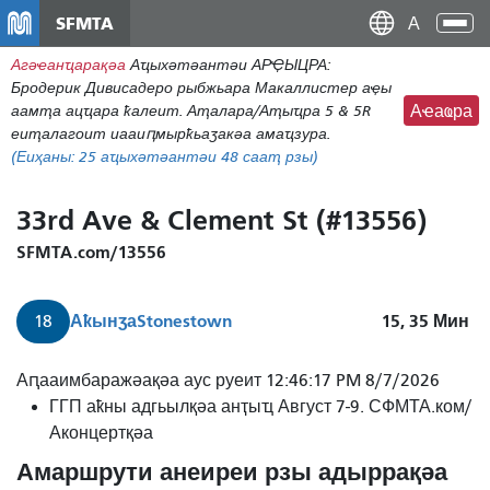
Аллер
SFMTA
Ана
ау
аԥс
Агәҽанҵарақәа
Аҵыхәтәантәи АРҾЫЦРА:
контену
Бродерик Дивисадеро рыбжьара Макаллистер аҿы
принципал
аамҭа ацҵара ҟалеит. Аҭалара/Аҭыҵра 5 & 5R
Аҽаҩра
еиҭалагоит иааиԥмырҟьаӡакәа амаҵзура.
(Еиҳаны:
25
аҵыхәтәантәи 48 сааҭ рзы)
33rd Ave & Clement St (#13556)
SFMTA.com/13556
Аҟынӡа
Stonestown
15, 35
Мин
18
Аԥааимбаражәақәа аус руеит 12:46:17 PM 8/7/2026
ГГП аҟны адгьылқәа анҭыҵ Август 7-9. СФМТА.ком/
Аконцертқәа
Амаршрути анеиреи рзы адыррақәа