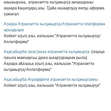
иашәырхәа,
атранзиттә хыҵакырҭа аиҷаҳаразы
аҳәара ҟашәҵарц азы. Ҵаҟа ишаарԥшу еиԥш аформа
ҭажәгал:
Аҭахра Атранзиттә хыҵакырҭа/Атранзиттә платформа
арыцқьара
Аобект аҭыԥ азы, иалышәх "Атранзиттә хыҵакырҭа/
Аплатформа"
Аҳасабырба ԥхасҭахаз атранзиттә хыҵакырҭа
(аҵәца
ԥҽыха мамзаргьы даҽа шәарҭарақәак рыла)
Аҳәара аҟазшьа аҭыԥ азы, иалышәх "Атранзиттә
хыҵакырҭа/Аплатформа"
Аҳасабырба Аграффити атранзиттә хыҵакырҭаҿы
Аобект аҭыԥ азы, иалышәх "Атранзиттә хыҵакырҭа"