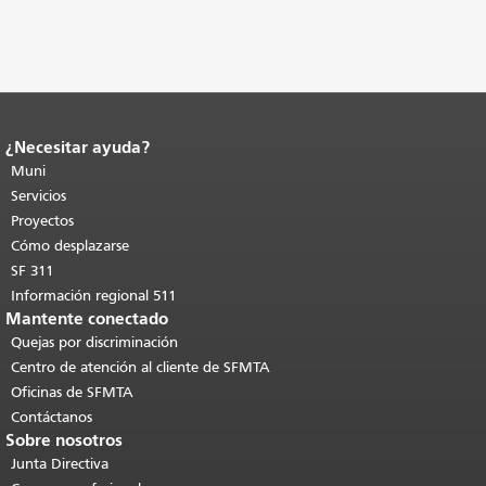
¿Necesitar ayuda?
Fin del contenido de la página.
El resto
de esta página se repite en todas las
Muni
páginas.
Volver al principio del
Servicios
contenido principal
.
Proyectos
Cómo desplazarse
SF 311
Información regional 511
Mantente conectado
Quejas por discriminación
Centro de atención al cliente de SFMTA
Oficinas de SFMTA
Contáctanos
Sobre nosotros
Junta Directiva