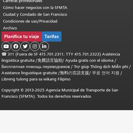
Carreras profesionales
Cómo hacer negocios con la SFMTA
Ciudad y Condado de San Francisco
Condiciones de uso/Privacidad
Archivo
Planifica tu viaje
Tarifas





☎
311 (Fuera de SF 415.701.2311; TTY 415.701.2323) Asistencia
lingüística gratuita /
免費語言協助
/
Ayuda gratis con el idioma
/
Бесплатная помощь переводчиков
/
Trợ giúp Thông dịch Miễn phí
/
Assistance linguistique gratuite
/
無料の言語支援
/
무료 언어 지원
/
Libreng tulong para sa wikang Filipino
Copyright © 2013-2025 Agencia Municipal de Transporte de San
Francisco (SFMTA). Todos los derechos reservados.