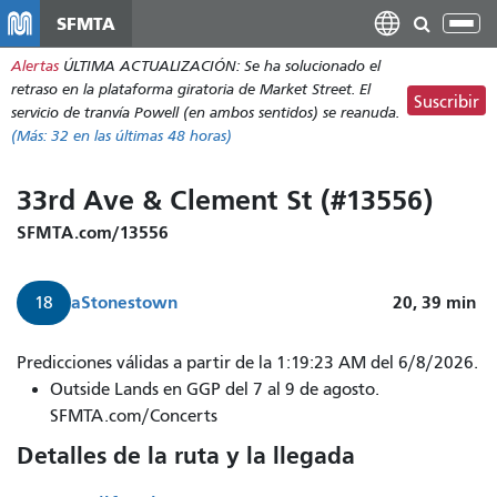
Pasar
SFMTA
Alt
al
nav
Alertas
ÚLTIMA ACTUALIZACIÓN: Se ha solucionado el
contenido
retraso en la plataforma giratoria de Market Street. El
principal
Suscribir
servicio de tranvía Powell (en ambos sentidos) se reanuda.
(Más:
32
en las últimas 48 horas)
33rd Ave & Clement St (#13556)
SFMTA.com/13556
a
Stonestown
20, 39
min
18
Predicciones válidas a partir de la 1:19:23 AM del 6/8/2026.
Outside Lands en GGP del 7 al 9 de agosto.
SFMTA.com/Concerts
Detalles de la ruta y la llegada