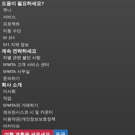
도움이 필요하세요?
페이지 내용 끝입니다.
이 페이지의 나
머지 내용은 모든 페이지에 반복됩니
무니
다.
메인 콘텐츠 상단으로 돌아가려면
서비스
여기를 클릭하십시오
.
프로젝트
이동 수단
SF 311
511 지역 정보
계속 연락하세요
차별 관련 불만 사항
SFMTA 고객 서비스 센터
SFMTA 사무실
문의하기
회사 소개
이사회
직업
SFMTA와 거래하기
샌프란시스코 시 및 카운티
이용약관/개인정보보호정책
아카이브
여행 계획을 세우세요
요금