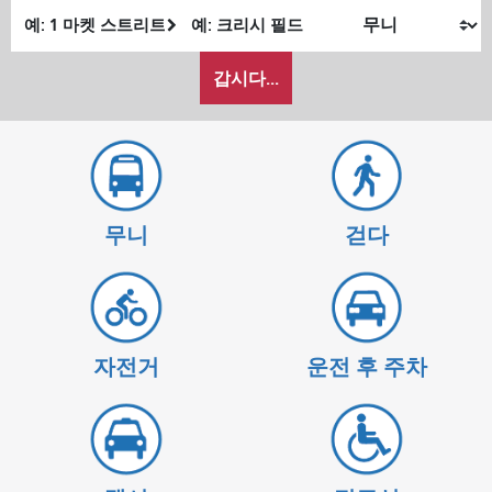
출
최
발
종
내
위
위
갑시다...
가
치
치
여
행
하
고
싶
무니
걷다
은
방
식
자전거
운전 후 주차