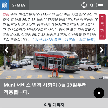
주
SFMTA
탐
요
색
알림
주의: 마켓/5번가에서 Muni 외 노선 충돌 사고 발생. F선 마
컨
메
구
켓역 및 워프 5R, 7, 9R 노선이 영향을 받습니다. F선 하행선은 페
텐
뉴
독
리 빌딩에서 회차하며, 상행선은 11번가/마켓역에서 회차합니
츠
다. 밴 네스역과 엠바카데로역 사이는 양방향 모두 지하철을 이
전
하
로
용하십시오. 상행선 5R, 7, 9R 노선은 5번가, 미션역을 경유하여
환
다
건
우회 운행합니다
.
( 지난 48시간 동안
24건의
사고 발생 )
너
뛰
기
아웃사이드 랜즈 8월 7일~9일
Muni 서비스 변경 사항이 8월 29일부터
Muni와 함께 여름을 보내세요
Muni를 살리기 위해 예산 부족분을 메
적용됩니다.
우기
여행 계획자