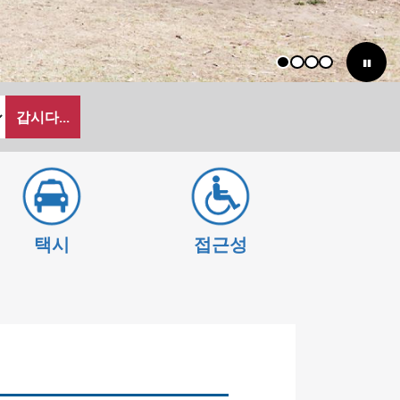
1
2
3
4
갑시다...
택시
접근성