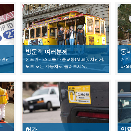
방문객 여러분께
동
 노면전
샌프란시스코를 대중교통(Muni), 자전거,
거주 
도보 또는 자동차로 둘러보세요.
와 S
허가
인