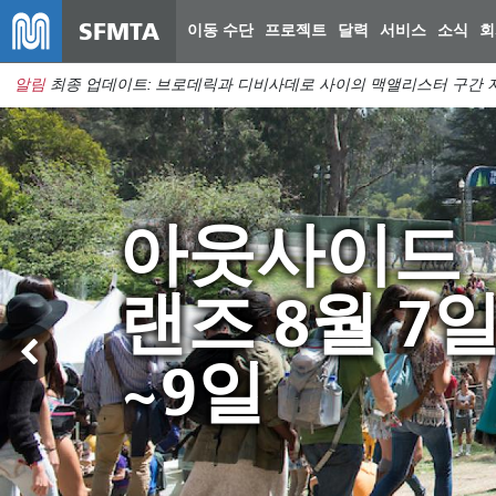
SFMTA
이동 수단
프로젝트
달력
서비스
소식
회
알림
최종 업데이트: 브로데릭과 디비사데로 사이의 맥앨리스터 구간 지
Muni 서비
Muni를 살
아웃사이드
Muni와 함
변경 사항이
기 위해 예
랜즈 8월 7
여름을 보내
8월 29일부
부족분을 메
~9일
세요
적용됩니다.
우기