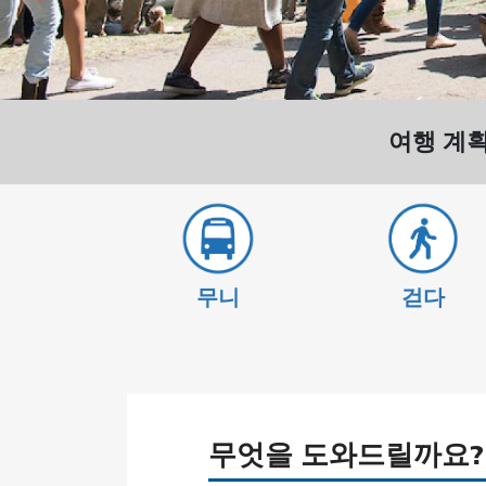
여행 계
무니
걷다
무엇을 도와드릴까요?