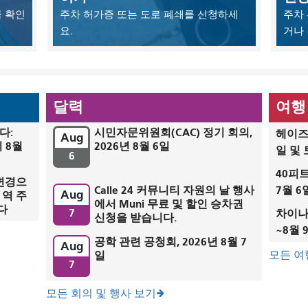
 확인
주차 허가증 또는 도로 폐쇄를 신청하세
주차 
요.
거나
달력
여행
다:
시민자문위원회(CAC) 정기 회의,
헤이즈 
Aug
 8월
2026년 8월 6일
일 및
6
40피트
 변경으
Calle 24 커뮤니티 자원의 날 행사
7월 
Aug
 역 주
에서 Muni 무료 및 할인 승차권
다
7
차이나타
신청을 받습니다.
~8월 
공학 관련 공청회, 2026년 8월 7
Aug
일
모든 여
7
모든 회의 및 행사 보기