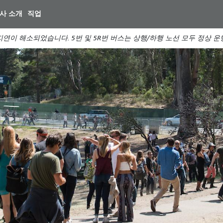
주
사 소개
직업
요
컨
연이 해소되었습니다. 5번 및 5R번 버스는 상행/하행 노선 모두 정상 
텐
츠
로
건
스
리
너
께
뛰
기
산
일
터