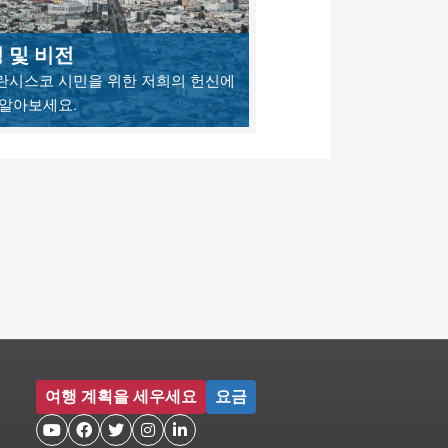
 및 비전
란시스코 시민을 위한 저희의 헌신에
 알아보세요.
여행 계획을 세우세요
요금




