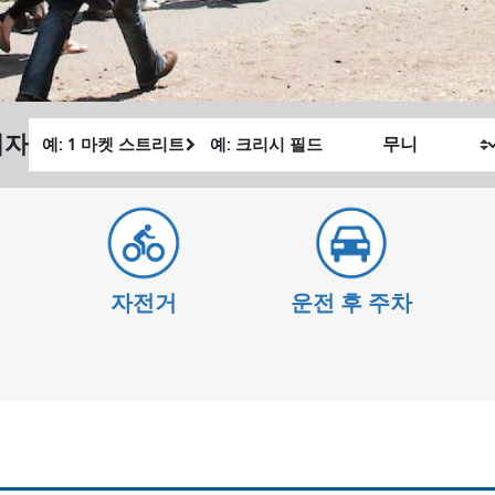
출
최
획자
내
발
종
가
위
위
여
치
치
행
하
고
자전거
운전 후 주차
싶
은
방
식