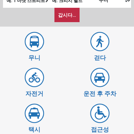
발
종
내
위
위
갑시다...
가
치
치
여
행
하
고
싶
무니
걷다
은
방
식
자전거
운전 후 주차
택시
접근성