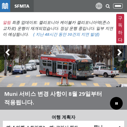
주
SFMTA
탐
요
색
컨
구
메
알림
최종 업데이트: 캘리포니아 케이블카 캘리포니아역(존스
텐
독
뉴
교차로) 운행이 재개되었습니다. 정상 운행 중입니다. 일부 지연
츠
하
이 예상됩니다.
(
지난 48시간 동안
30건의 지연 발생)
전
로
다
환
건
너
뛰
기
아웃사이드 랜즈 8월 7일~9일
Muni 서비스 변경 사항이 8월 29일부터
Muni와 함께 여름을 보내세요
Muni를 살리기 위해 예산 부족분을 메
적용됩니다.
우기
여행 계획자
출
최