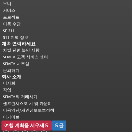
머지 내용은 모든 페이지에 반복됩니
무니
다.
메인 콘텐츠 상단으로 돌아가려면
서비스
여기를 클릭하십시오
.
프로젝트
이동 수단
SF 311
511 지역 정보
계속 연락하세요
차별 관련 불만 사항
SFMTA 고객 서비스 센터
SFMTA 사무실
문의하기
회사 소개
이사회
직업
SFMTA와 거래하기
샌프란시스코 시 및 카운티
이용약관/개인정보보호정책
아카이브
여행 계획을 세우세요
요금