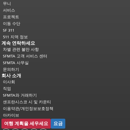
머지 내용은 모든 페이지에 반복됩니
무니
다.
메인 콘텐츠 상단으로 돌아가려면
서비스
여기를 클릭하십시오
.
프로젝트
이동 수단
SF 311
511 지역 정보
계속 연락하세요
차별 관련 불만 사항
SFMTA 고객 서비스 센터
SFMTA 사무실
문의하기
회사 소개
이사회
직업
SFMTA와 거래하기
샌프란시스코 시 및 카운티
이용약관/개인정보보호정책
아카이브
여행 계획을 세우세요
요금