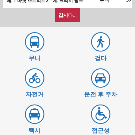
발
종
내
위
위
갑시다...
가
치
치
여
행
하
고
싶
무니
걷다
은
방
식
자전거
운전 후 주차
택시
접근성