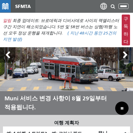
주
SFMTA
탐
요
색
컨
구
알림
최종 업데이트: 브로데릭과 디비사데로 사이의 맥앨리스터
메
텐
독
구간 지연이 해소되었습니다. 5번 및 5R번 버스는 상행/하행 노
뉴
츠
선 모두 정상 운행을 재개합니다.
(
지난 48시간 동안
25건의
하
전
지연 발생)
로
다
환
건
너
뛰
기
아웃사이드 랜즈 8월 7일~9일
Muni 서비스 변경 사항이 8월 29일부터
Muni와 함께 여름을 보내세요
Muni를 살리기 위해 예산 부족분을 메
적용됩니다.
우기
여행 계획자
출
최