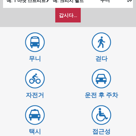
발
종
내
위
위
갑시다...
가
치
치
여
행
하
고
싶
무니
걷다
은
방
식
자전거
운전 후 주차
택시
접근성