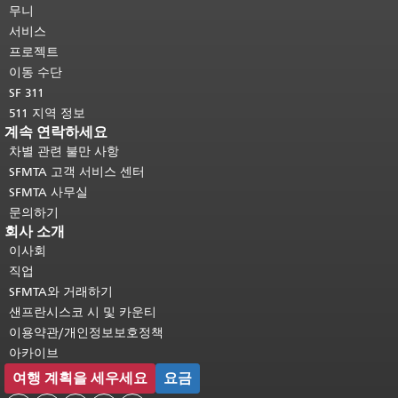
머지 내용은 모든 페이지에 반복됩니
무니
다.
메인 콘텐츠 상단으로 돌아가려면
서비스
여기를 클릭하십시오
.
프로젝트
이동 수단
SF 311
511 지역 정보
계속 연락하세요
차별 관련 불만 사항
SFMTA 고객 서비스 센터
SFMTA 사무실
문의하기
회사 소개
이사회
직업
SFMTA와 거래하기
샌프란시스코 시 및 카운티
이용약관/개인정보보호정책
아카이브
여행 계획을 세우세요
요금