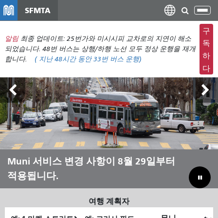
주
SFMTA
탐
요
색
컨
구
메
알림
최종 업데이트: 25번가와 미시시피 교차로의 지연이 해소
텐
독
뉴
되었습니다. 48번 버스는 상행/하행 노선 모두 정상 운행을 재개
츠
하
합니다.
(
지난 48시간 동안
33번 버스 운행)
전
로
다
환
건
너
뛰
기
아웃사이드 랜즈 8월 7일~9일
Muni 서비스 변경 사항이 8월 29일부터
Muni와 함께 여름을 보내세요
Muni를 살리기 위해 예산 부족분을 메
적용됩니다.
우기
여행 계획자
출
최