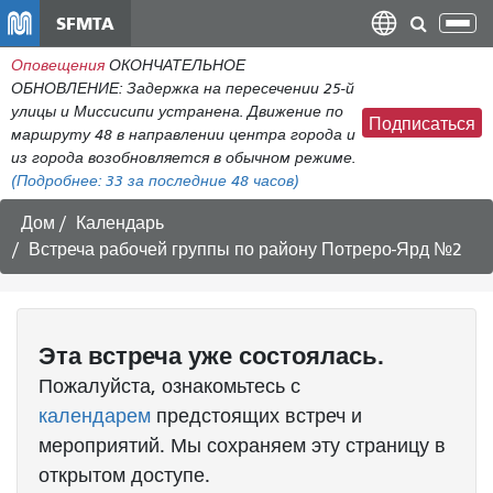
Перейти
SFMTA
Пер
к
нав
Оповещения
ОКОНЧАТЕЛЬНОЕ
общему
ОБНОВЛЕНИЕ: Задержка на пересечении 25-й
содержанию
улицы и Миссисипи устранена. Движение по
Подписаться
маршруту 48 в направлении центра города и
из города возобновляется в обычном режиме.
(Подробнее:
33
за последние 48 часов)
Дом
Календарь
Встреча рабочей группы по району Потреро-Ярд №2
Эта
встреча
уже состоялась.
Пожалуйста, ознакомьтесь с
календарем
предстоящих встреч и
мероприятий. Мы сохраняем эту страницу в
открытом доступе.