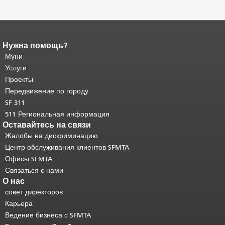
Нужна помощь?
Конец содержимого
страницы.
Муни
Остальная часть этой
страницы повторяется на каждой
Услуги
странице.
Вернуться к началу
Проекты
основного содержимого
.
Передвижение по городу
SF 311
511 Региональная информация
Оставайтесь на связи
Жалобы на дискриминацию
Центр обслуживания клиентов SFMTA
Офисы SFMTA
Связаться с нами
О нас
совет директоров
Карьера
Ведение бизнеса с SFMTA