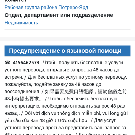
Рабочая группа района Потреро-Ярд
Отдел, департамент или подразделение
Недвижимость
Предупреждение о языковой помощи
4156462573
☎
: Чтобы получить бесплатные услуги
устного перевода, отправьте запрос за 48 часов до
встречи. /
Для бесплатных услуг по устному переводу,
пожалуйста, подайте заявку за 48 часов до
воссоединения.
/
如果需要免費口語翻譯，請於會議之前
48小時提出要求
。 /
Чтобы обеспечить бесплатную
интерпретацию, необходимо отправить запрос 48 раз
назад
. /
Đối với dịch vụ thông dịch miễn phí, vui long gửi
yêu cầu của Ban 48 giờ trước cuộc họp
. /
Для услуг
устного перевода просьба представить ваш запрос за
48 часов до начала заседания.
/
Для бесплатных услуг