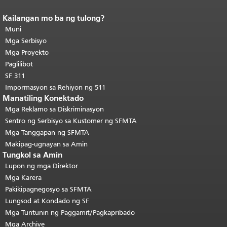
Kailangan mo ba ng tulong?
Katapusan ng nilalaman ng
pahina.
Muni
Ang natitirang bahagi ng
pahinang ito ay nauulit sa bawat
Mga Serbisyo
pahina.
Bumalik sa tuktok ng
Mga Proyekto
pangunahing nilalaman
.
Paglilibot
SF 311
Impormasyon sa Rehiyon ng 511
Manatiling Konektado
Mga Reklamo sa Diskriminasyon
Sentro ng Serbisyo sa Kustomer ng SFMTA
Mga Tanggapan ng SFMTA
Makipag-ugnayan sa Amin
Tungkol sa Amin
Lupon ng mga Direktor
Mga Karera
Pakikipagnegosyo sa SFMTA
Lungsod at Kondado ng SF
Mga Tuntunin ng Paggamit/Pagkapribado
Mga Archive