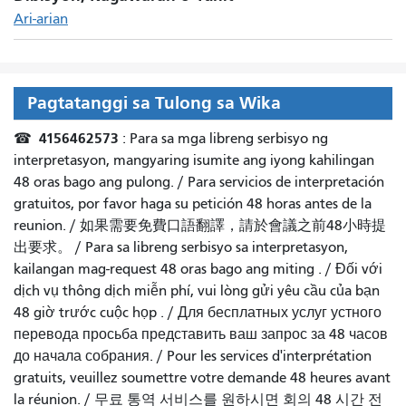
Ari-arian
Pagtatanggi sa Tulong sa Wika
4156462573
☎
: Para sa mga libreng serbisyo ng
interpretasyon, mangyaring isumite ang iyong kahilingan
48 oras bago ang pulong. /
Para servicios de interpretación
gratuitos, por favor haga su petición 48 horas antes de la
reunion.
/
如果需要免費口語翻譯，請於會議之前48小時提
出要求
。 /
Para sa libreng serbisyo sa interpretasyon,
kailangan mag-request 48 oras bago ang miting
. /
Đối với
dịch vụ thông dịch miễn phí, vui lòng gửi yêu cầu của bạn
48 giờ trước cuộc họp
. /
Для бесплатных услуг устного
перевода просьба представить ваш запрос за 48 часов
до начала собрания.
/
Pour les services d'interprétation
gratuits, veuillez soumettre votre demande 48 heures avant
la réunion.
/
무료 통역 서비스를 원하시면 회의 48 시간 전