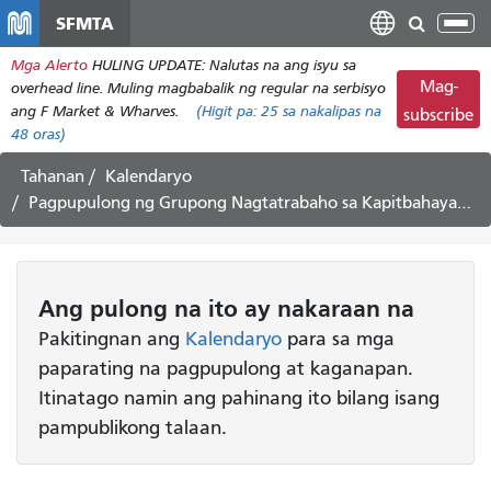
Laktawan
SFMTA
I-
ang
tog
Mga Alerto
HULING UPDATE: Nalutas na ang isyu sa
pangunahing
ang
Mag-
overhead line. Muling magbabalik ng regular na serbisyo
nilalaman
nab
ang F Market & Wharves.
(Higit pa:
25
sa nakalipas na
subscribe
48 oras)
Tahanan
Kalendaryo
Pagpupulong ng Grupong Nagtatrabaho sa Kapitbahayan ng Potrero Yard #2
Ang pulong
na ito
ay nakaraan na
Pakitingnan ang
Kalendaryo
para sa mga
paparating na pagpupulong at kaganapan.
Itinatago namin ang pahinang ito bilang isang
pampublikong talaan.