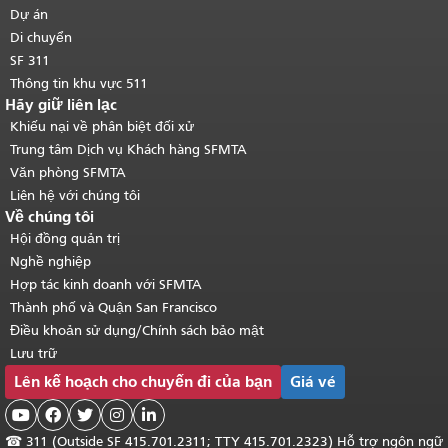
chính
.
Dự án
Di chuyển
SF 311
Thông tin khu vực 511
Hãy giữ liên lạc
Khiếu nại về phân biệt đối xử
Trung tâm Dịch vụ Khách hàng SFMTA
Văn phòng SFMTA
Liên hệ với chúng tôi
Về chúng tôi
Hội đồng quản trị
Nghề nghiệp
Hợp tác kinh doanh với SFMTA
Thành phố và Quận San Francisco
Điều khoản sử dụng/Chính sách bảo mật
Lưu trữ
Lên kế hoạch cho chuyến đi của bạn
Giá vé





☎
311 (Outside SF 415.701.2311; TTY 415.701.2323) Hỗ trợ ngôn ngữ