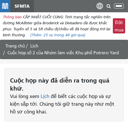
đến
SFMTA
Chu
nội
đổi
Thông báo
CẬP NHẬT CUỐI CÙNG: Tình trạng tắc nghẽn trên
dung
điề
Đặt
đường McAllister giữa Broderick và Divisadero đã được khắc
hư
phục. Tuyến số 5 và 5R chiều đi/chiều về đã hoạt động trở lại
mua
bình thường.
(Thêm:
25 vụ
trong 48 giờ qua)
Trang chủ
Lịch
Cuộc họp số 2 của Nhóm làm việc Khu phố Potrero Yard
Cuộc họp
này
đã diễn ra trong quá
khứ.
Vui lòng xem
Lịch
để biết các cuộc họp và sự
kiện sắp tới. Chúng tôi giữ trang này như một
hồ sơ công khai.