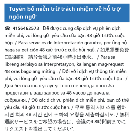
Tuyên bố miễn trừ trách nhiệm về hỗ trợ
ngôn ngữ
4156462573
☎
: Để được cung cấp dịch vụ phiên dịch
miễn phí, vui lòng gửi yêu cầu của bạn 48 giờ trước cuộc
họp. /
Para servicios de Interpretación grauitos, por ủng hộ
haga su petición 48 giờ trước cuộc hội ngộ.
/
如果需要免費
口語翻譯，請於會議之前48小時提出要求
。 /
Para sa
libreng serbisyo sa Interpretasyon, kailangan mag-request
48 oras bago ang miting
. /
Đối với dịch vụ thông tin miễn
phí, vui lòng gửi yêu cầu của bạn 48 giờ trước cuộc họp
. /
Для бесплатных услуг устного перевода просьба
представить ваш запрос за 48 часов до начала
собрания.
/
Đổ các dịch vụ phiên dịch miễn phí, bạn có thể
yêu cầu 48 giờ trước cuộc hẹn.
/
무료 통역 서비스를 원하
시면 회의 48 시간 전에 귀하의 요청을 제출하십시오.
/
無料
通訳サービスをご希望の場合は、会議の4 8時間前までに
リクエストを提出してください".