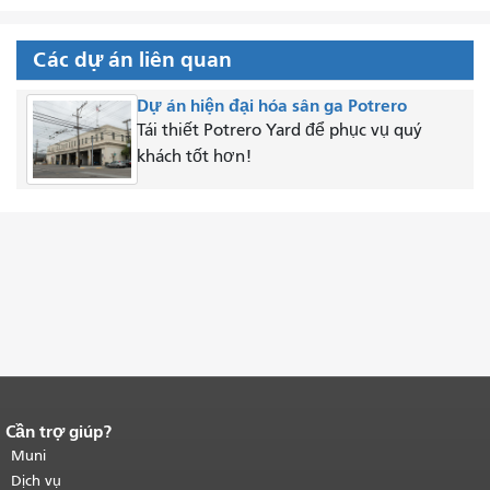
Các dự án liên quan
Dự án hiện đại hóa sân ga Potrero
Tái thiết Potrero Yard để phục vụ quý
khách tốt hơn!
Cần trợ giúp?
Kết thúc nội dung trang.
Phần còn lại
của trang này được lặp lại trên mọi
Muni
trang.
Quay lại đầu trang nội dung
Dịch vụ