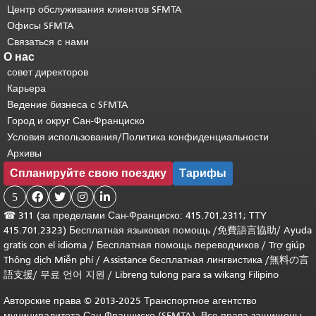
Центр обслуживания клиентов SFMTA
Офисы SFMTA
Связаться с нами
О нас
совет директоров
Карьера
Ведение бизнеса с SFMTA
Город и округ Сан-Франциско
Условия использования/Политика конфиденциальности
Архивы
Спланируйте свою поездку
Тарифы
5




☎
311 (за пределами Сан-Франциско: 415.701.2311; TTY
415.701.2323) Бесплатная языковая помощь /
免費語言協助
/
Ayuda
gratis con el idioma
/
Бесплатная помощь переводчиков
/
Trợ giúp
Thông dịch Miễn phí
/
Assistance бесплатная лингвистика
/
無料の言
語支援
/
무료 언어 지원
/
Libreng tulong para sa wikang Filipino
Авторские права © 2013-2025 Транспортное агентство
муниципалитета Сан-Франциско (SFMTA). Все права защищены.