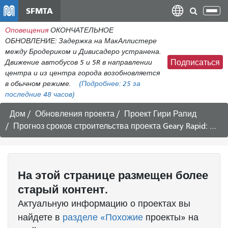
Перейти
SFMTA
Пер
к
нав
Оповещения
ОКОНЧАТЕЛЬНОЕ
общему
ОБНОВЛЕНИЕ: Задержка на МакАллистере
содержанию
между Бродериком и Дивисадеро устранена.
Движение автобусов 5 и 5R в направлении
Подписаться
центра и из центра города возобновляется
в обычном режиме.
(Подробнее:
25
за
последние 48 часов)
Дом
Обновления проекта
Проект Гири Рапид
Прогноз сроков строительства проекта Geary Rapid: 8–21 июня 2019 г.
На этой странице размещен более
старый контент.
Актуальную информацию о проектах вы
найдете в
разделе «Похожие
проекты» на