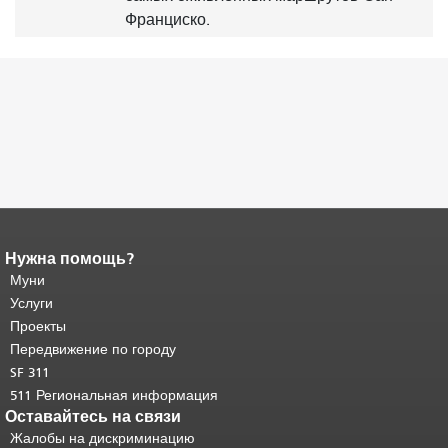
Франциско.
Нужна помощь?
Конец содержимого
страницы.
Муни
Остальная часть этой
страницы повторяется на каждой
Услуги
странице.
Вернуться к началу
Проекты
основного содержимого
.
Передвижение по городу
SF 311
511 Региональная информация
Оставайтесь на связи
Жалобы на дискриминацию