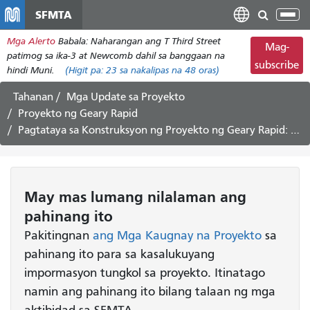
Laktawan
SFMTA
I-
ang
tog
Mga Alerto
Babala: Naharangan ang T Third Street
pangunahing
Mag-
ang
patimog sa ika-3 at Newcomb dahil sa banggaan na
nilalaman
subscribe
nab
hindi Muni.
(Higit pa:
23
sa nakalipas na 48 oras)
Tahanan
Mga Update sa Proyekto
Proyekto ng Geary Rapid
Pagtataya sa Konstruksyon ng Proyekto ng Geary Rapid: Hunyo 8 - Hunyo 21, 2019
May mas lumang nilalaman ang
pahinang ito
Pakitingnan
ang Mga Kaugnay na Proyekto
sa
pahinang ito para sa kasalukuyang
impormasyon tungkol sa proyekto. Itinatago
namin ang pahinang ito bilang talaan ng mga
aktibidad sa SFMTA.