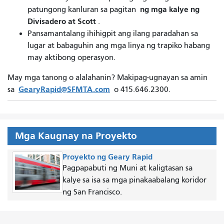
ng mga kalye ng
patungong kanluran sa pagitan
Divisadero at Scott
.
Pansamantalang ihihigpit ang ilang paradahan sa
lugar at babaguhin ang mga linya ng trapiko habang
may aktibong operasyon.
May mga tanong o alalahanin? Makipag-ugnayan sa amin
GearyRapid@SFMTA.com
sa
o 415.646.2300.
Mga Kaugnay na Proyekto
Proyekto ng Geary Rapid
Pagpapabuti ng Muni at kaligtasan sa
kalye sa isa sa mga pinakaabalang koridor
ng San Francisco.