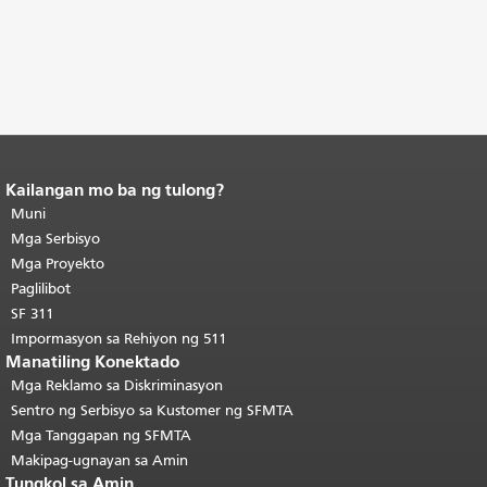
Kailangan mo ba ng tulong?
Katapusan ng nilalaman ng
pahina.
Muni
Ang natitirang bahagi ng
pahinang ito ay nauulit sa bawat
Mga Serbisyo
pahina.
Bumalik sa tuktok ng
Mga Proyekto
pangunahing nilalaman
.
Paglilibot
SF 311
Impormasyon sa Rehiyon ng 511
Manatiling Konektado
Mga Reklamo sa Diskriminasyon
Sentro ng Serbisyo sa Kustomer ng SFMTA
Mga Tanggapan ng SFMTA
Makipag-ugnayan sa Amin
Tungkol sa Amin