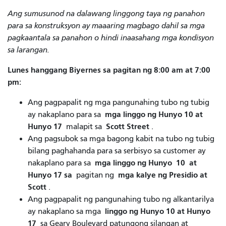
Ang sumusunod na dalawang linggong taya ng panahon
para sa konstruksyon ay maaaring magbago dahil sa mga
pagkaantala sa panahon o hindi inaasahang mga kondisyon
sa larangan.
Lunes hanggang Biyernes sa pagitan ng 8:00 am at 7:00
pm:
Ang pagpapalit ng mga pangunahing tubo ng tubig
mga linggo ng Hunyo 10 at
ay nakaplano para sa
Hunyo 17
Scott Street
malapit sa
.
Ang pagsubok sa mga bagong kabit na tubo ng tubig
bilang paghahanda para sa serbisyo sa customer ay
mga linggo ng Hunyo
10
at
nakaplano para sa
Hunyo 17
sa
mga kalye ng Presidio at
pagitan ng
Scott
.
Ang pagpapalit ng pangunahing tubo ng alkantarilya
linggo ng Hunyo 10 at Hunyo
ay nakaplano sa mga
17
sa Geary Boulevard patungong silangan at