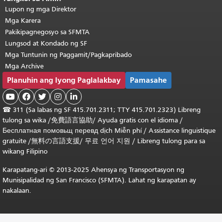
Lupon ng mga Direktor
Mga Karera
Pakikipagnegosyo sa SFMTA
Lungsod at Kondado ng SF
Mga Tuntunin ng Paggamit/Pagkapribado
Mga Archive
Planuhin ang Iyong Paglalakbay
Pamasahe





☎
311 (Sa labas ng SF 415.701.2311; TTY 415.701.2323) Libreng
tulong sa wika /
免費語言協助
/
Ayuda gratis con el idioma
/
Бесплатная
помовьщ
перевд
dịch Miễn phí
/
Assistance linguistique
gratuite
/
無料の言語支援
/
무료 언어 지원
/
Libreng tulong para sa
wikang Filipino
Karapatang-ari © 2013-2025 Ahensya ng Transportasyon ng
Munisipalidad ng San Francisco (SFMTA). Lahat ng karapatan ay
nakalaan.