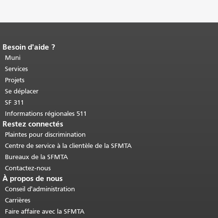
Besoin d'aide ?
Fin du contenu de la page.
Le reste de
cette page se répète sur chaque page.
Muni
Retour au haut du contenu principal
.
Services
Projets
Se déplacer
SF 311
Informations régionales 511
Restez connectés
Plaintes pour discrimination
Centre de service à la clientèle de la SFMTA
Bureaux de la SFMTA
Contactez-nous
À propos de nous
Conseil d'administration
Carrières
Faire affaire avec la SFMTA