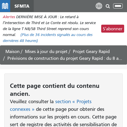
Aller
SFMTA
Bas
au
la
Alertes
DERNIÈRE MISE À JOUR : Le retard à
contenu
nav
l’intersection de Third et Le Conte est résolu. Le service
principal
de la ligne T NB/SB Third Street reprend son cours
S'abonner
normal.
(Plus de
36
incidents signalés au cours des
dernières 48 heures)
Maison
Mises à jour du projet
Projet Geary Rapid
Prévisions de construction du projet Geary Rapid : du 8 au 21 juin 2019
Cette page contient du contenu
ancien.
Veuillez consulter la
section « Projets
connexes »
de cette page pour obtenir des
informations sur les projets en cours. Cette page
sert de registre des activités de sensibilisation de