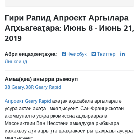
Гири Рапид Апроект Аргылара
Аԥхьагәаҭара: Июнь 8 - Июнь 21,
2019
Абри еицаҳзеиҭаҳәа:
Феисбук
Твиттер
Линкеинд
Амҩа(қәа) анырра рымоуп
38 Geary
38R Geary Rapid
Апроект Geary Rapid
ахәҭак аҳасабала аргыларатә
усура актәи ахәҭа
мҩаԥысуеит. Сан-Францискотәи
акоммуналтә усқәа ркомиссиа ацхыраарала
Масониктәии Ван Несстәии амҩадуқәа рыбжьара
иажәхьоу аӡи ацрыӡтә цәаҳәақәеи рыԥсахразы аусура
мҩаԥысуеит.