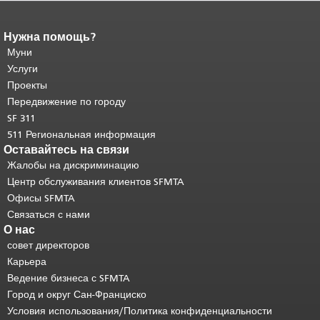
Нужна помощь?
Конец содержимого
страницы.
Муни
Остальная часть этой
страницы повторяется на каждой
Услуги
странице.
Вернуться к началу
Проекты
основного содержимого
.
Передвижение по городу
SF 311
511 Региональная информация
Оставайтесь на связи
Жалобы на дискриминацию
Центр обслуживания клиентов SFMTA
Офисы SFMTA
Связаться с нами
О нас
совет директоров
Карьера
Ведение бизнеса с SFMTA
Город и округ Сан-Франциско
Условия использования/Политика конфиденциальности