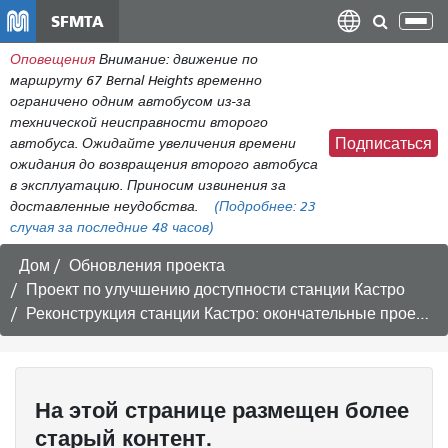
Перейти
SFMTA
Пер
к
нав
Оповещения
Внимание: движение по
общему
маршруту 67 Bernal Heights временно
содержанию
ограничено одним автобусом из-за
технической неисправности второго
автобуса. Ожидайте увеличения времени
Подписаться
ожидания до возвращения второго автобуса
в эксплуатацию. Приносим извинения за
доставленные неудобства.
(Подробнее:
23
случая
за последние 48 часов)
Дом
Обновления проекта
Проект по улучшению доступности станции Кастро
Реконструкция станции Кастро: окончательные проекты.
На этой странице размещен более
старый контент.