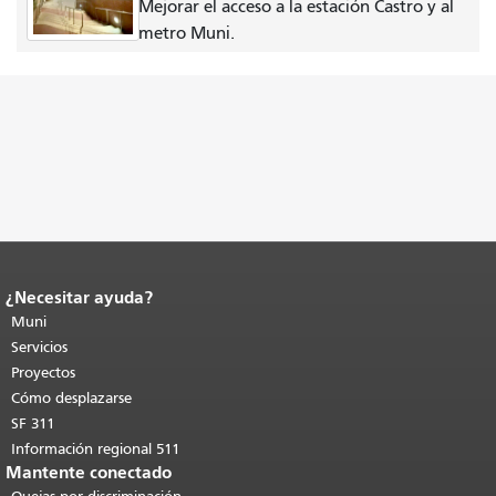
Mejorar el acceso a la estación Castro y al
metro Muni.
¿Necesitar ayuda?
Fin del contenido de la página.
El resto
de esta página se repite en todas las
Muni
páginas.
Volver al principio del
Servicios
contenido principal
.
Proyectos
Cómo desplazarse
SF 311
Información regional 511
Mantente conectado