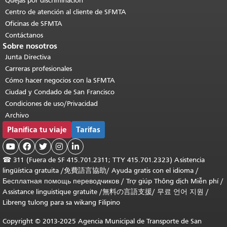
Quejas por discriminación
Centro de atención al cliente de SFMTA
Oficinas de SFMTA
Contáctanos
Sobre nosotros
Junta Directiva
Carreras profesionales
Cómo hacer negocios con la SFMTA
Ciudad y Condado de San Francisco
Condiciones de uso/Privacidad
Archivo
Planifica tu viaje
Tarifas





☎
311 (Fuera de SF 415.701.2311; TTY 415.701.2323) Asistencia
lingüística gratuita /
免費語言協助
/
Ayuda gratis con el idioma
/
Бесплатная помощь переводчиков
/
Trợ giúp Thông dịch Miễn phí
/
Assistance linguistique gratuite
/
無料の言語支援
/
무료 언어 지원
/
Libreng tulong para sa wikang Filipino
Copyright © 2013-2025 Agencia Municipal de Transporte de San