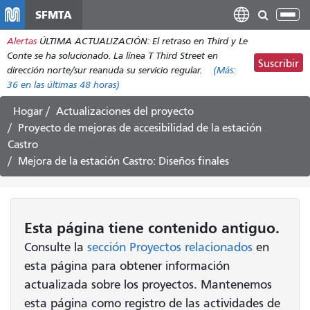
Pasar
SFMTA
Alt
al
nav
Alertas
ÚLTIMA ACTUALIZACIÓN: El retraso en Third y Le
contenido
Conte se ha solucionado. La línea T Third Street en
principal
Suscribir
dirección norte/sur reanuda su servicio regular.
(Más:
36
en las últimas 48 horas)
Hogar
Actualizaciones del proyecto
Proyecto de mejoras de accesibilidad de la estación
Castro
Mejora de la estación Castro: Diseños finales
Esta página tiene contenido antiguo.
Consulte la
sección Proyectos relacionados
en
esta página para obtener información
actualizada sobre los proyectos. Mantenemos
esta página como registro de las actividades de