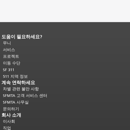
도움이 필요하세요?
페이지 내용 끝입니다.
이 페이지의 나
머지 내용은 모든 페이지에 반복됩니
무니
다.
메인 콘텐츠 상단으로 돌아가려면
서비스
여기를 클릭하십시오
.
프로젝트
이동 수단
SF 311
511 지역 정보
계속 연락하세요
차별 관련 불만 사항
SFMTA 고객 서비스 센터
SFMTA 사무실
문의하기
회사 소개
이사회
직업