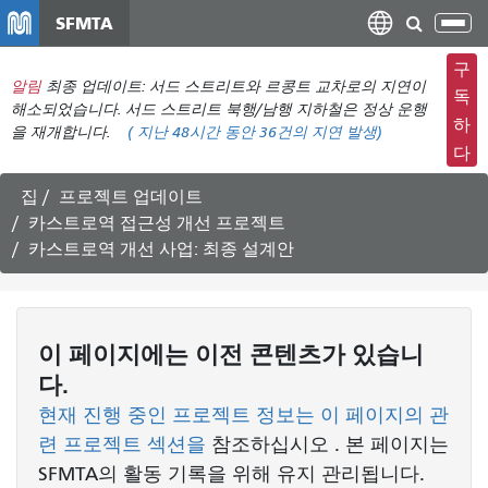
주
SFMTA
탐
요
색
컨
구
메
알림
최종 업데이트: 서드 스트리트와 르콩트 교차로의 지연이
텐
독
뉴
해소되었습니다. 서드 스트리트 북행/남행 지하철은 정상 운행
츠
하
을 재개합니다.
(
지난 48시간 동안
36건의 지연 발생)
전
로
다
환
건
너
집
프로젝트 업데이트
뛰
카스트로역 접근성 개선 프로젝트
기
카스트로역 개선 사업: 최종 설계안
이 페이지에는 이전 콘텐츠가 있습니
다.
현재 진행 중인 프로젝트 정보는 이 페이지의 관
련 프로젝트 섹션을
참조하십시오
. 본 페이지는
SFMTA의 활동 기록을 위해 유지 관리됩니다.