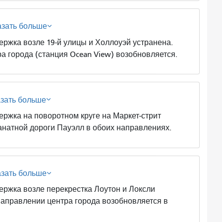
азать больше
а возле 19-й улицы и Холлоуэй устранена.
а города (станция Ocean View) возобновляется.
азать больше
а на поворотном круге на Маркет-стрит
анатной дороги Пауэлл в обоих направлениях.
азать больше
а возле перекрестка Лоутон и Локсли
направлении центра города возобновляется в