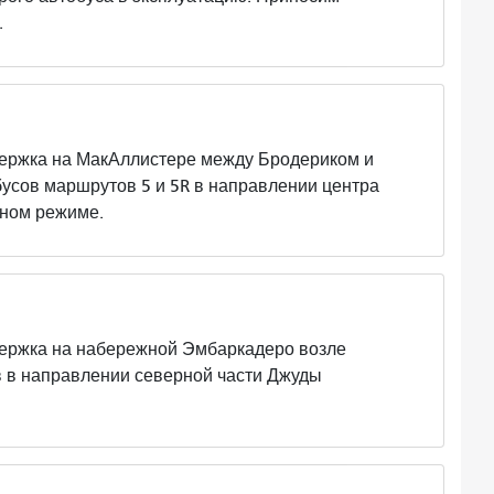
.
ка на МакАллистере между Бродериком и
усов маршрутов 5 и 5R в направлении центра
чном режиме.
ка на набережной Эмбаркадеро возле
 в направлении северной части Джуды