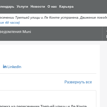
Перейти
алендарь
Услуги
Новости
О нас
Карьера
к
общему
ении Третьей улицы и Ле Конте устранена. Движение поездов 
содержанию
ие 48 часов)
ведомления Muni
r
LinkedIn
Развернуть все
а на пересечении Третьей улицы и Ле Конте