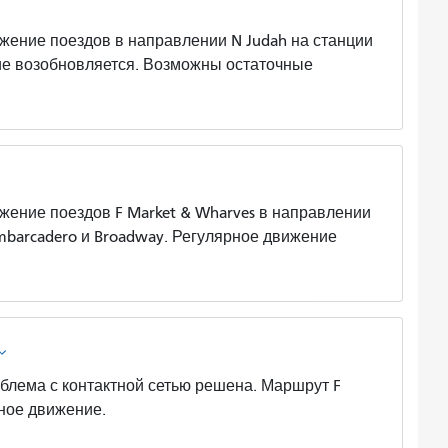
е поездов в направлении N Judah на станции
ие возобновляется. Возможны остаточные
е поездов F Market & Wharves в направлении
mbarcadero и Broadway. Регулярное движение
а с контактной сетью решена. Маршрут F
рное движение.