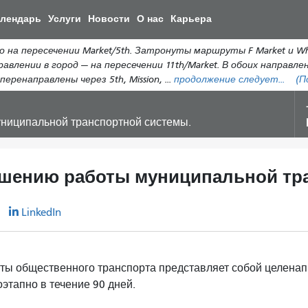
Перейти
алендарь
Услуги
Новости
О нас
Карьера
к
общему
на пересечении Market/5th. Затронуты маршруты F Market и Wha
содержанию
равлении в город — на пересечении 11th/Market. В обоих направл
еренаправлены через 5th, Mission, ...
продолжение следует...
(П
униципальной транспортной системы.
чшению работы муниципальной тр
r
LinkedIn
ты общественного транспорта представляет собой целенап
этапно в течение 90 дней.