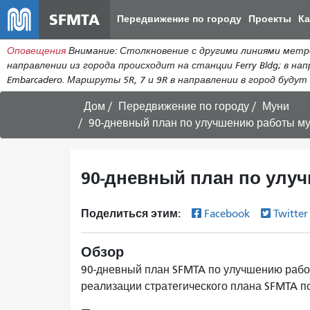
SFMTA
Передвижение по городу
Проекты
К
Оповещения
Внимание: Столкновение с другими линиями метро 
направлении из города происходит на станции Ferry Bldg; в нап
Embarcadero. Маршруты 5R, 7 и 9R в направлении в город будут п
Дом
Передвижение по городу
Муни
90-дневный план по улучшению работы м
90-дневный план по улу
Поделиться этим:
Facebook
Twitte
Обзор
90-дневный план SFMTA по улучшению рабо
реализации стратегического плана SFMTA по