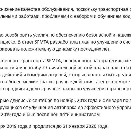
снижение качества обслуживания, поскольку транспортная 
ьными работами, проблемами с набором и обучением води
ас возобновить усилия по обеспечению безопасной и наде
нциско. В ответ SFMTA разработала план по улучшению сист
рировать положительную динамику последних лет.
венного транспорта SFMTA, основанного на стратегическо
ьности и масштабу. Отличительной чертой плана являются
действий и измеримых целей, которые должны быть реали
 на более мелкие краткосрочные действия, агентство мож
о продвигая долгосрочные планы по улучшению транспорт
ые длились с сентября по ноябрь 2018 года и с января по 
рующихся от улучшения автопарка до эффективного управл
 2019 года и был посвящен пяти инициативам.
я 2019 года и продлится до 31 января 2020 года.