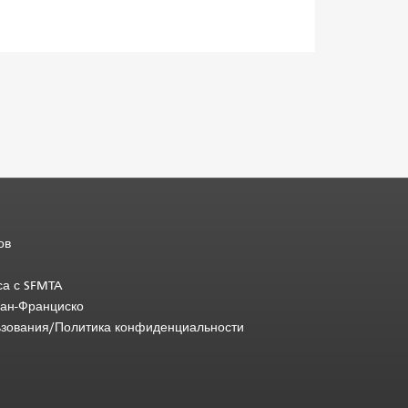
ов
са с SFMTA
Сан-Франциско
ьзования/Политика конфиденциальности