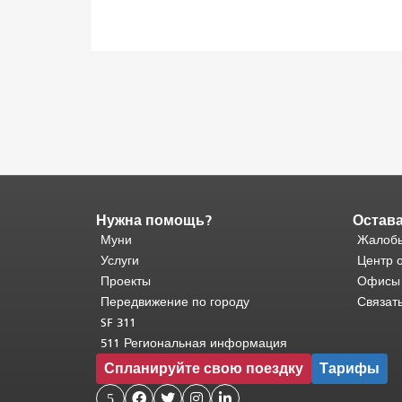
Нужна помощь?
Остава
Конец
содержимого
Муни
Жалобы
страницы.
Остальная
Услуги
Центр 
часть
Проекты
Офисы
этой
Передвижение по городу
Связат
страницы
SF 311
повторяется
511 Региональная информация
на
Спланируйте свою поездку
Тарифы
каждой
странице.
5



