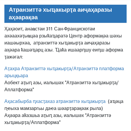
Атранзиттә хыҵакырҭа аиҷаҳаразы
аҳәарақәа
Ҳаҳәоит, анаҩстәи 311 Сан-Францискотәи
ахәаахәҭыҩцәа рзыҟаҵаратә Центр аформақәа шәхы
иашәырхәа,
атранзиттә хыҵакырҭа аиҷаҳаразы
аҳәара ҟашәҵарц азы. Ҵаҟа ишаарԥшу еиԥш аформа
ҭажәгал:
Аҭахра Атранзиттә хыҵакырҭа/Атранзиттә платформа
арыцқьара
Аобект аҭыԥ азы, иалышәх "Атранзиттә хыҵакырҭа/
Аплатформа"
Аҳасабырба ԥхасҭахаз атранзиттә хыҵакырҭа
(аҵәца
ԥҽыха мамзаргьы даҽа шәарҭарақәак рыла)
Аҳәара аҟазшьа аҭыԥ азы, иалышәх "Атранзиттә
хыҵакырҭа/Аплатформа"