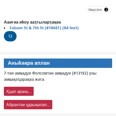
MapLibre
Ааигәа иҟоу ааҭгыларҭақәа
Folsom St & 7th St (#14661) (84 feet)
12
Аныҟәара аплан
7-тәи амҩадуи Фолсомтәи амҩадуи (#13192) рзы
амҩақәҵарақәа жәга:
Ҳцап арахь...
Абрантәи ҳдәықәлап...