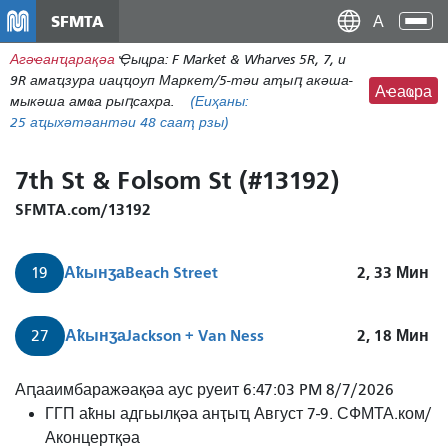
Перейти
SFMTA
Ана
к
аԥс
Агәҽанҵарақәа
Ҿыцра: F Market & Wharves 5R, 7, и
основному
9R амаҵзура иацҵоуп Маркет/5-тәи аҭыԥ акәша-
содержаниу
Аҽаҩра
мыкәша амҩа рыԥсахра.
(Еиҳаны:
25
аҵыхәтәантәи 48 сааҭ рзы)
7th St & Folsom St (#13192)
SFMTA.com/13192
Аҟынӡа
Beach Street
2, 33
Мин
19
Аҟынӡа
Jackson + Van Ness
2, 18
Мин
27
19
Аԥааимбаражәақәа аус руеит 6:47:03 PM 8/7/2026
Полк
ГГП аҟны адгьылқәа анҭыҵ Август 7-9. СФМТА.ком/
2
Аконцертқәа