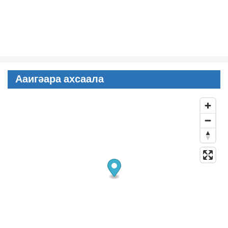
Ааигәара ахсаала