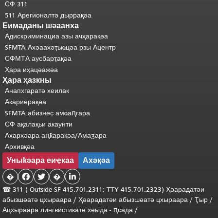
СФ 311
511 Арегионалтә дыррақәа
Еимаданы шәаанха
Адискриминациа азы ачҳарақәа
SFMTA Ахәаахәҭыҩцәа рзы Ацентр
СФМТА аусбарҭақәа
Ҳара иҳацәажәа
Ҳара ҳазкны
Анапхгаратә хеилак
Акариерақәа
SFMTA абизнес амҩаԥгара
СФ ақалақьи акаунти
Ахархәара аԥҟарақәа/Амаӡара
Архивқәа
Уныҟәара еиҿкаа
Ахәқәа
�


�

☎ 311 (
Outside
SF 415.701.2311; TTY 415.701.2323) Ҳәарадатәи
абызшәатә цхыраара
/
Ҳәарадатәи
абызшәатә
цхыраара
/
Ҭыр
/
Ацхыраара
лингвистикатә
хәыда
-
ԥсада
/