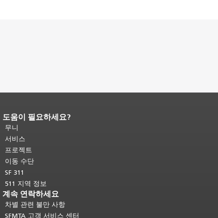
도움이 필요하세요?
페이지 내용 끝입니다.
이 페이지의 나
머지 내용은 모든 페이지에 반복됩니
무니
다.
메인 콘텐츠 상단으로 돌아가려면
서비스
여기를 클릭하십시오
.
프로젝트
이동 수단
SF 311
511 지역 정보
계속 연락하세요
차별 관련 불만 사항
SFMTA 고객 서비스 센터