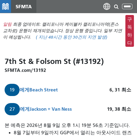
주
SFMTA
탐
요
색
컨
구
메
알림
최종 업데이트: 캘리포니아 케이블카 캘리포니아역(존스
텐
독
뉴
교차로) 운행이 재개되었습니다. 정상 운행 중입니다. 일부 지연
츠
하
이 예상됩니다.
(
지난 48시간 동안
30건의 지연 발생)
전
로
다
환
건
너
7th St & Folsom St (#13192)
뛰
기
SFMTA.com/13192
에게
Beach Street
6, 31
최소
19
에게
Jackson + Van Ness
19, 38
최소
27
본 예측은 2026년 8월 9일 오후 1시 19분 56초 기준입니다.
8월 7일부터 9일까지 GGP에서 열리는 아웃사이드 랜즈