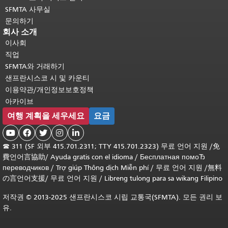
SFMTA 사무실
문의하기
회사 소개
이사회
직업
SFMTA와 거래하기
샌프란시스코 시 및 카운티
이용약관/개인정보보호정책
아카이브
여행 계획을 세우세요
요금





☎
311 (SF 외부 415.701.2311; TTY 415.701.2323) 무료 언어 지원 /
免
費언어言協助
/
Ayuda gratis con el idioma
/
Бесплатная помоЂ
переводчиков
/
Trợ giúp Thông dịch Miễn phí
/
무료 언어 지원
/
無料
の言언어支援
/
무료 언어 지원
/
Libreng tulong para sa wikang Filipino
저작권 © 2013-2025 샌프란시스코 시립 교통국(SFMTA). 모든 권리 보
유.