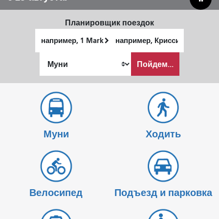
Планировщик поездок
Начальное
Место
местоположение
окончания
Как
Пойдем...
я
хочу
путешествовать
Муни
Ходить
Велосипед
Подъезд и парковка