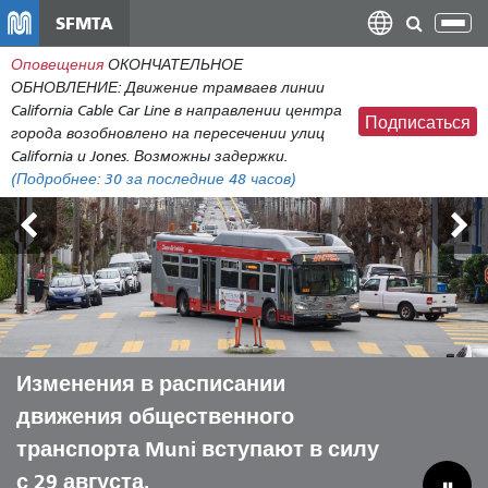
Перейти
SFMTA
Пер
к
нав
Оповещения
ОКОНЧАТЕЛЬНОЕ
общему
ОБНОВЛЕНИЕ: Движение трамваев линии
содержанию
California Cable Car Line в направлении центра
Подписаться
города возобновлено на пересечении улиц
California и Jones. Возможны задержки.
(Подробнее:
30
за последние 48 часов)
Внешние земли 7-9 августа
Изменения в расписании
Пусть Muni поможет вам провести
Преодоление бюджетного
движения общественного
лето с комфортом.
дефицита для спасения
транспорта Muni вступают в силу
муниципальных коммунальных
с 29 августа.
предприятий.