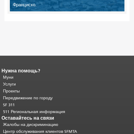
Франциско.
Нужна помощь?
Конец содержимого
страницы.
Муни
Остальная часть этой
страницы повторяется на каждой
Услуги
странице.
Вернуться к началу
Проекты
основного содержимого
.
Передвижение по городу
SF 311
511 Региональная информация
Оставайтесь на связи
Жалобы на дискриминацию
Центр обслуживания клиентов SFMTA