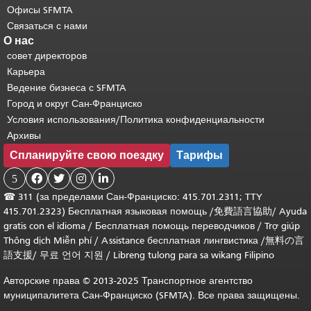
Офисы SFMTA
Связаться с нами
О нас
совет директоров
Карьера
Ведение бизнеса с SFMTA
Город и округ Сан-Франциско
Условия использования/Политика конфиденциальности
Архивы
Спланируйте свою поездку
Тарифы
5




☎
311 (за пределами Сан-Франциско: 415.701.2311; TTY
415.701.2323) Бесплатная языковая помощь /
免費語言協助
/
Ayuda
gratis con el idioma
/
Бесплатная помощь переводчиков
/
Trợ giúp
Thông dịch Miễn phí
/
Assistance бесплатная лингвистика
/
無料の言
語支援
/
무료 언어 지원
/
Libreng tulong para sa wikang Filipino
Авторские права © 2013-2025 Транспортное агентство
муниципалитета Сан-Франциско (SFMTA). Все права защищены.