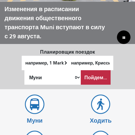
Внешние земли 7-9 августа
Изменения в расписании
Пусть Muni поможет вам провести
Преодоление бюджетного
движения общественного
лето с комфортом.
дефицита для спасения
транспорта Muni вступают в силу
муниципальных коммунальных
с 29 августа.
предприятий.
Планировщик поездок
Начальное
Место
местоположение
окончания
Как
Пойдем...
я
хочу
путешествовать
Муни
Ходить