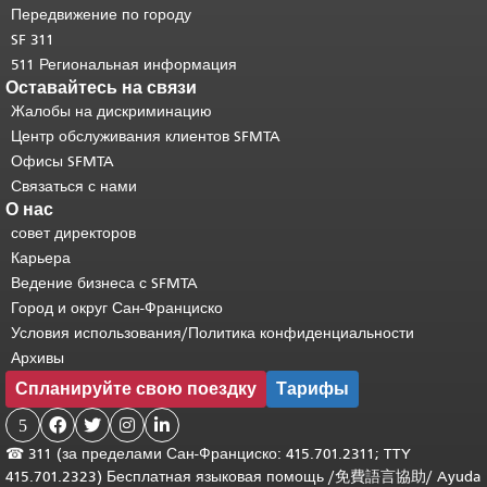
основного содержимого
.
Передвижение по городу
SF 311
511 Региональная информация
Оставайтесь на связи
Жалобы на дискриминацию
Центр обслуживания клиентов SFMTA
Офисы SFMTA
Связаться с нами
О нас
совет директоров
Карьера
Ведение бизнеса с SFMTA
Город и округ Сан-Франциско
Условия использования/Политика конфиденциальности
Архивы
Спланируйте свою поездку
Тарифы
5




☎
311 (за пределами Сан-Франциско: 415.701.2311; TTY
415.701.2323) Бесплатная языковая помощь /
免費語言協助
/
Ayuda