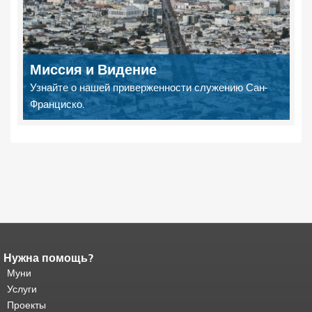
Миссия и Видение
Узнайте о нашей приверженности служению Сан-
Франциско.
Нужна помощь?
Конец содержимого
страницы.
Муни
Остальная часть этой
страницы повторяется на каждой
Услуги
странице.
Вернуться к началу
Проекты