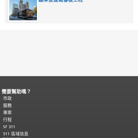
需要幫助嗎？
頁面內容結束。
本頁剩餘內容在每一頁
都會重複顯示。
市政
返回主要內容頂部
。
服務
專案
行程
SF 311
511 區域信息