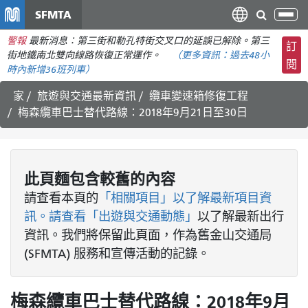
移
SFMTA
切
至
換
警報
最新消息：第三街和勒孔特街交叉口的延誤已解除。第三
主
訂
導
街地鐵南北雙向線路恢復正常運作。
（更多資訊：
過去48小
要
閱
航
時內
新增36班列車）
內
容
家
旅遊與交通最新資訊
纜車變速箱修復工程
梅森纜車巴士替代路線：2018年9月21日至30日
此頁麵包含較舊的內容
請查看
本頁的
「相關項目」以了解最新項目資
訊。請查看
「出遊與交通動態」
以了解最新出行
資訊。我們將保留此頁面，作為舊金山交通局
(SFMTA) 服務和宣傳活動的記錄。
梅森纜車巴士替代路線：2018年9月