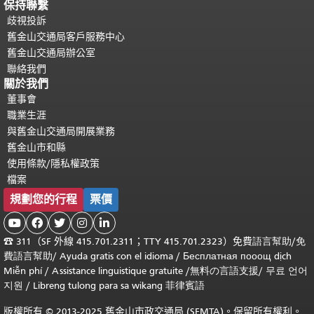
保持聯繫
歧視投訴
舊金山交通局客戶服務中心
舊金山交通局辦公室
聯絡我們
關於我們
董事會
職業生涯
與舊金山交通局開展業務
舊金山市和縣
使用條款/隱私權政策
檔案
規劃您的行程
票價





☎
311（SF 外線 415.701.2311；TTY 415.701.2323）免費
語言幫助
/
免
費
語言幫助
/ Ayuda gratis con el idioma
/ Бесплатная
пооощ dịch
Miễn phí
/
Assistance linguistique gratuite
/
無料の言語支援
/
무료 언어
지원
/
Libreng tulong para sa wikang 菲律賓語
版權所有 © 2013-2025 舊金山市政交通局 (SFMTA)。保留所有權利。