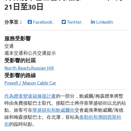
21日至30日
分享至：
Facebook、
Twitter、
LinkedIn
服務受影響
交通
週末交通和公共交通提示
受影響的社區
North Beach
Russian Hill
受影響的路線
Powell / Mason Cable Car
作為纜車變速箱修復計畫
的一部分
，鮑威爾/梅森纜車將暫
時由免費接駁巴士取代。接駁巴士將停靠華盛頓街以北的站
點。旅客可在
華盛頓街和鮑威爾街
交會處換乘鮑威爾/海德
線和梅森接駁巴士。在北灘，首站為
泰勒街和弗朗西斯科
街
的臨時站點。