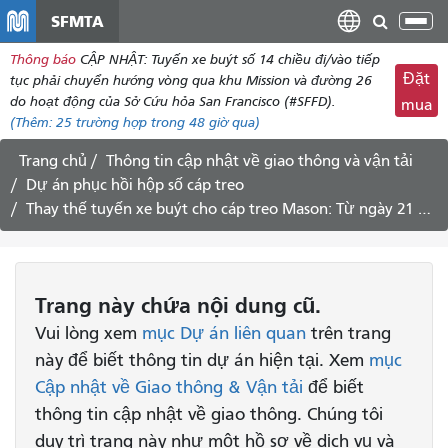
đến
SFMTA
Chu
nội
đổi
Thông báo
CẬP NHẬT: Tuyến xe buýt số 14 chiều đi/vào tiếp
dung
điề
Đặt
tục phải chuyển hướng vòng qua khu Mission và đường 26
hư
do hoạt động của Sở Cứu hỏa San Francisco (#SFFD).
mua
(Thêm:
25
trường hợp trong 48 giờ qua)
Trang chủ
Thông tin cập nhật về giao thông và vận tải
Dự án phục hồi hộp số cáp treo
Thay thế tuyến xe buýt cho cáp treo Mason: Từ ngày 21 đến 30 tháng 9 năm 2018
Trang này chứa nội dung cũ.
Vui lòng xem
mục Dự án liên quan
trên trang
này để biết thông tin dự án hiện tại. Xem
mục
Cập nhật về Giao thông & Vận tải
để biết
thông tin cập nhật về giao thông. Chúng tôi
duy trì trang này như một hồ sơ về dịch vụ và