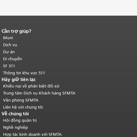
Cần trợ giúp?
Kết thúc nội dung trang.
Phần còn lại
của trang này được lặp lại trên mọi
Muni
trang.
Quay lại đầu trang nội dung
Dịch vụ
chính
.
Dự án
Di chuyển
SF 311
Thông tin khu vực 511
Hãy giữ liên lạc
Khiếu nại về phân biệt đối xử
Trung tâm Dịch vụ Khách hàng SFMTA
Văn phòng SFMTA
Liên hệ với chúng tôi
Về chúng tôi
Hội đồng quản trị
Nghề nghiệp
Hợp tác kinh doanh với SFMTA