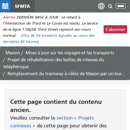
Aller
SFMTA
Bas
au
la
Alertes
DERNIÈRE MISE À JOUR : Le retard à
contenu
nav
l’intersection de Third et Le Conte est résolu. Le service
principal
de la ligne T NB/SB Third Street reprend son cours
S'abonner
normal.
(Plus de
36
incidents signalés au cours des
dernières 48 heures)
Maison
Mises à jour sur les voyages et les transports
Projet de réhabilitation des boîtes de vitesses du
téléphérique
Remplacement du tramway à câble de Mason par un bus : du 21 au 30 septembre 2018
Cette page contient du contenu
ancien.
Veuillez consulter la
section « Projets
connexes »
de cette page pour obtenir des