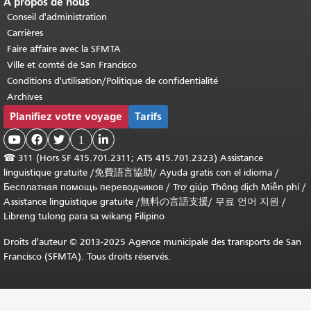
À propos de nous
Conseil d'administration
Carrières
Faire affaire avec la SFMTA
Ville et comté de San Francisco
Conditions d'utilisation/Politique de confidentialité
Archives
Planifiez votre voyage
Tarifs



1

☎
311 (Hors SF 415.701.2311; ATS 415.701.2323) Assistance
linguistique gratuite /
免費語言協助
/
Ayuda gratis con el idioma
/
Бесплатная помощь переводчиков
/
Trợ giúp Thông dịch Miễn phí
/
Assistance linguistique gratuite
/
無料の言語支援
/
무료 언어 지원
/
Libreng tulong para sa wikang Filipino
Droits d'auteur © 2013-2025 Agence municipale des transports de San
Francisco (SFMTA). Tous droits réservés.