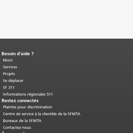
Besoin d'aide ?
Fin du contenu de la page.
Le reste de
cette page se répète sur chaque page.
Muni
Retour au haut du contenu principal
.
Services
Projets
Se déplacer
SF 311
Informations régionales 511
Restez connectés
Plaintes pour discrimination
Centre de service à la clientèle de la SFMTA
Bureaux de la SFMTA
Contactez-nous