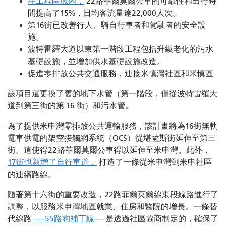
在工程區域內，
22路菲爾莫爾公車的可靠性和出行時
間提高了15%，日均客流量達22,000人次。
第16街已改善行人、騎自行車者和駕駛者的安全設
施。
波特雷羅大道以東第一階段工程包括升級老化的污水
基礎設施，並增加供水基礎設施改造。
促進零排放公共交通服務，連接米慎灣社區和米慎區
該項目還更換了舊的地下水管（第一階段，僅從波特雷羅大
道到第三街的第 16 街）和污水管。
為了提供米申灣零排放公共運輸服務，該計畫將為16街無軌
電車供電的架空接觸網系統（OCS）從堪薩斯街延伸至第三
街。這使得22路菲爾莫爾公車得以延伸至米申灣。此外，
17街也新增了自行車道，
打造了一條從米申灣到米申社區
的連續路線。
隨著第十六街的重要改造，22路菲爾莫爾線東段線路進行了
調整，以服務米申灣地區就業、住房和醫院的增長。一條替
代線路
——55路狗補丁線
——是透過社區協商制定的，確保了