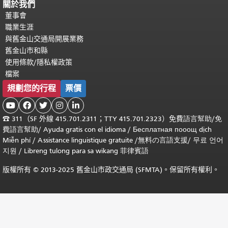
關於我們
董事會
職業生涯
與舊金山交通局開展業務
舊金山市和縣
使用條款/隱私權政策
檔案
規劃您的行程
票價





☎
311（SF 外線 415.701.2311；TTY 415.701.2323）免費
語言幫助
/
免
費
語言幫助
/ Ayuda gratis con el idioma
/ Бесплатная
пооощ dịch
Miễn phí
/
Assistance linguistique gratuite
/
無料の言語支援
/
무료 언어
지원
/
Libreng tulong para sa wikang 菲律賓語
版權所有 © 2013-2025 舊金山市政交通局 (SFMTA)。保留所有權利。