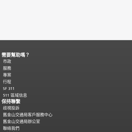
需要幫助嗎？
頁面內容結束。
本頁剩餘內容在每一頁
都會重複顯示。
市政
返回主要內容頂部
。
服務
專案
行程
SF 311
511 區域信息
保持聯繫
歧視投訴
舊金山交通局客戶服務中心
舊金山交通局辦公室
聯絡我們