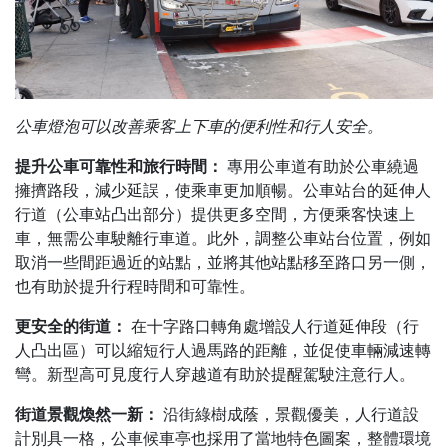
公車燈泡可以改善乘客上下車的便利性和行人安全。
提升公車可靠性和旅行時間：
專用公車道有助於公車繞過
擁擠路段，減少延誤，使乘車更加順暢。公車站台的延伸人
行道（公車站凸出部分）提供更多空間，方便乘客快速上
車，無需公車駛離行車道。此外，調整公車站台位置，例如
取消一些間距過近的站點，並將其他站點移至路口另一側，
也有助於提升行程時間和可靠性。
更安全的街道：
在十字路口轉角處增設人行道延伸段（行
人凸出區）可以縮短行人過馬路的距離，並促使車輛減速轉
彎。新型高可見度行人穿越道有助於提醒駕駛注意行人。
街道景觀煥然一新：
沿街綠樹成蔭，景觀優美，人行道設
計別具一格，公車候車亭也採用了當地特色圖案，整體環境