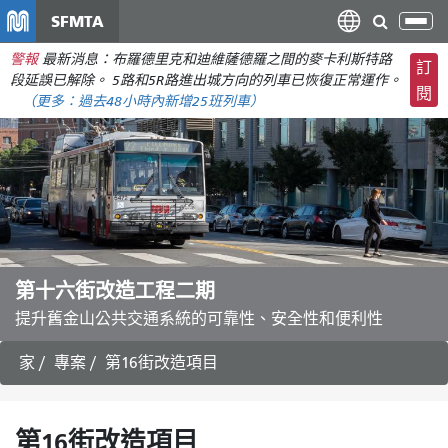
移
SFMTA
切
至
換
警報
最新消息：布羅德里克和迪維薩德羅之間的麥卡利斯特路
主
訂
導
段延誤已解除。 5路和5R路進出城方向的列車已恢復正常運作。
要
閱
航
（更多：
過去48小時內新增
25班列車）
內
容
第十六街改造工程二期
提升舊金山公共交通系統的可靠性、安全性和便利性
家
專案
第16街改造項目
第16街改造項目