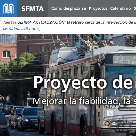
SFMTA
Cómo desplazarse
Proyectos
Calendario
S
Alertas
ÚLTIMA ACTUALIZACIÓN: El retraso cerca de la intersección de la 
las últimas 48 horas)
Proyecto de 
Mejorar la fiabilidad, la