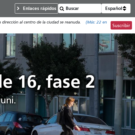
Enlaces rápidos
Español
n dirección al centro de la ciudad se reanuda.
(Más:
22
en
Suscribir
e 16, fase 2
Muni.