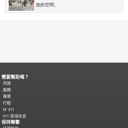
放的空間。
需要幫助嗎？
頁面內容結束。
本頁剩餘內容在每一頁
都會重複顯示。
市政
返回主要內容頂部
。
服務
專案
行程
SF 311
511 區域信息
保持聯繫