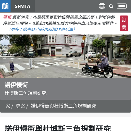
移
SFMTA
切
至
換
警報
最新消息：布羅德里克和迪維薩德羅之間的麥卡利斯特路
主
訂
導
段延誤已解除。 5路和5R路進出城方向的列車已恢復正常運作。
要
閱
航
（更多：
過去48小時內新增
25班列車）
內
容
諾伊慢街
杜博斯三角規劃研究
家
專案
諾伊慢街與杜博斯三角規劃研究
諾伊慢街與杜博斯三角規劃研究