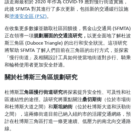
該走廊最初於 2020 年作為 COVID-19 應對慢行街道實施，
此後 SFMTA 對其進行了多次更新，包括新的交通緩行設施
和
塗漆安全區 (PSZ)
。
在收集更多數據並聽取社區回饋後，舊金山交通局 (SFMTA)
規劃層面的交通流研究，
正在領導一項
以更全面地了解杜波
斯三角區 (Duboce Triangle) 的出行和安全狀況。這項研究
將幫助 SFMTA 了解人們目前在三角區的出行方式，並探索
「慢行街道」及相關設計工具如何使當地街道對步行、騎乘
和輪椅使用者更加安全舒適。
關於杜博斯三角區規劃研究
三角區慢行街道研究
杜博斯
將探索提升安全性、可及性和社
桑切斯街
區連結性的途徑。該研究將重點關注
（位於市場街
斯坦納街
和杜博斯大道之間）和
（位於杜博斯大道和沃勒街
之間），這兩條街道目前已納入紐約市的活躍交通網絡，預
計在杜博斯三角區打造一條更連續、低壓力的南北向交通路
線。