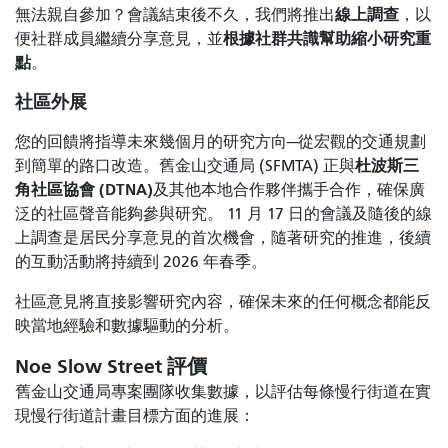
線上調查
無法親自參加？會議結束後不久，我們將推出
，以
根據社群共識幫助縮小研究重
便社群成員繼續分享意見，並
點
。
社區外展
您的回饋將指導未來幾個月的研究方向—從宏觀的交通規劃
杜波斯三
到簡單的路口改造。舊金山交通局 (SFMTA) 正與
角社區協會 (DTNA)
及其他本地合作夥伴攜手合作，確保廣
泛的社區聲音能夠參與研究。 11 月 17 日的會議及隨後的線
上調查是居民分享意見的首次機會，隨著研究的推進，後續
的互動活動將持續到 2026 年春季。
社區意見將直接影響研究內容，確保未來的任何概念都能反
映當地經驗和數據驅動的分析。
Noe Slow Street 評價
舊金山交通局專案團隊收集數據，以評估每條慢行街道在實
現慢行街道計畫目標方面的進展：