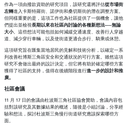
從市場街
作為一項由撥款資助的研究項目，該研究還將評估
左轉
進入卡斯特羅街、諾伊街和桑切斯街的潛在調整方案。
但同樣重要的是，這項工作也為社區提供了一個機會，讓他
長期以來在社區內討論的各種新想法——無論
們提出並檢視
大小
。這些想法可能包括如何減緩交通速度、改善行人穿越
道、減少穿行車輛，以及使街道更適合步行、騎乘或休憩。
這項研究旨在匯集當地居民的見解和技術分析，以確定一系
列改善杜博斯三角區安全和交通狀況的可行方案。雖然這項
研究不會做出最終的設計決定，但它將有助於確定哪些方案
進一步的設計和推
獲得了社區的支持，值得
在後續階段進行
廣。
社區會議
11 月 17 日的會議由杜波斯三角社區協會贊助，會議內容包
括對該研究及其數據結果的概述，隨後是小組討論，分享經
驗和想法，探討杜波斯三角慢行街道研究應該探索哪些方
面。