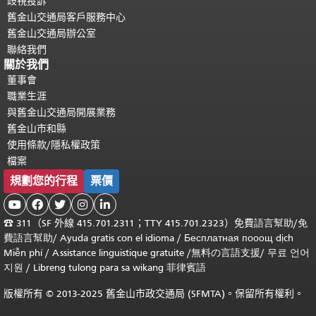
歧視投訴
舊金山交通局客戶服務中心
舊金山交通局辦公室
聯絡我們
關於我們
董事會
職業生涯
與舊金山交通局開展業務
舊金山市和縣
使用條款/隱私權政策
檔案
規劃您的行程
票價





☎
311（SF 外線 415.701.2311；TTY 415.701.2323）免費
語言幫助
/
免
費
語言幫助
/ Ayuda gratis con el idioma
/ Бесплатная
пооощ dịch
Miễn phí
/
Assistance linguistique gratuite
/
無料の言語支援
/
무료 언어
지원
/
Libreng tulong para sa wikang 菲律賓語
版權所有 © 2013-2025 舊金山市政交通局 (SFMTA)。保留所有權利。