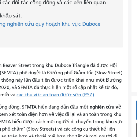
i các đối tác cộng đồng và các bên liên quan.
khảo sát:
ong nghiên cứu quy hoạch khu vực Duboce
Beaver Street trong khu Duboce Triangle đã được Hội
 (SFMTA) phê duyệt là Đường phố Giảm tốc (Slow Street)
 thông này lần đầu tiên được triển khai như một Đường
020, và SFMTA đã thực hiện một số cập nhật kể từ đó,
g mới và
các khu vực an toàn được sơn (PSZ)
.
nghiên cứu về
 cộng đồng, SFMTA hiện đang dẫn đầu một
em xét toàn diện hơn về việc đi lại và an toàn trong khu
SFMTA hiểu được cách mọi người di chuyển trong khu vực
phố chậm" (Slow Streets) và các công cụ thiết kế liên
 an toàn hơn và thoải mái hơn cho tất cả mọi người đi