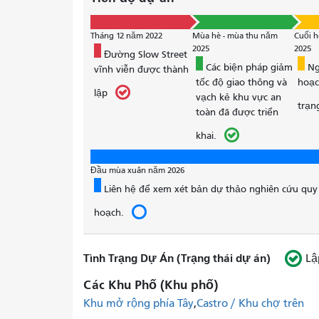
Tháng 12 năm 2022
Mùa hè - mùa thu năm
Cuối h
2025
2025
Đường Slow Street
Các biện pháp giảm
Ng
vĩnh viễn được thành
tốc độ giao thông và
hoạc
lập
vạch kẻ khu vực an
trạn
toàn đã được triển
khai.
Đầu mùa xuân năm 2026
Liên hệ để xem xét bản dự thảo nghiên cứu quy
hoạch.
Tình Trạng Dự Án (Trạng thái dự án)
Lậ
Các Khu Phố (Khu phố)
Khu mở rộng phía Tây
Castro / Khu chợ trên