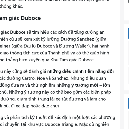
 thông khác.
Tam giác Duboce
 giác Duboce
sẽ
tìm hiểu các cách để tăng cường an
Đường Sanchez
ghiên cứu sẽ xem xét kỹ lưỡng
(giữa
einer
(giữa Đại lộ Duboce và Đường Waller), hai hành
giao thông tích cực của Thành phố và có thể giúp hình
ăng thẳng hơn xuyên qua Khu Tam giác Duboce.
những điều chỉnh tiềm năng đối
ứu này cũng sẽ đánh giá
các đường Castro, Noe và Sanchez. Nhưng điều quan
những ý tưởng mới – lớn
g đồng đưa ra và thử nghiệm
phố. Những ý tưởng này có thể bao gồm các biện pháp
a đường, giảm tình trạng lái xe tắt đường và làm cho
 bộ, đi xe đạp hoặc dạo chơi.
g và phân tích kỹ thuật để xác định một loạt các phương
 di chuyển tại khu vực Duboce Triangle. Mặc dù nghiên