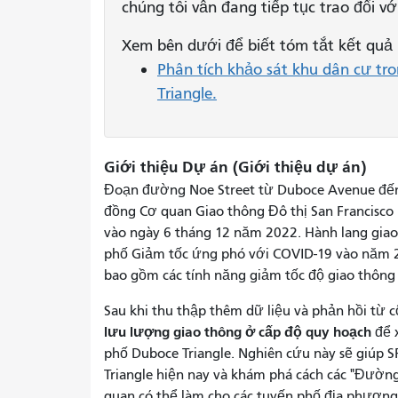
chúng tôi vẫn đang tiếp tục trao đổi vớ
Xem bên dưới để biết tóm tắt kết quả 
Phân tích khảo sát khu dân cư tr
Triangle.
Giới thiệu Dự án (Giới thiệu dự án)
Đoạn đường Noe Street từ Duboce Avenue đến 
đồng Cơ quan Giao thông Đô thị San Francisco
vào ngày 6 tháng 12 năm 2022. Hành lang giao
phố Giảm tốc ứng phó với COVID-19 vào năm 2
bao gồm các tính năng giảm tốc độ giao thôn
Sau khi thu thập thêm dữ liệu và phản hồi từ
lưu lượng giao thông ở cấp độ quy hoạch
để x
phố Duboce Triangle. Nghiên cứu này sẽ giúp 
Triangle hiện nay và khám phá cách các "Đường 
quan có thể làm cho các tuyến phố địa phương