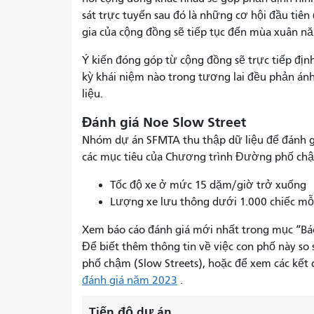
sát trực tuyến sau đó là những cơ hội đầu tiê
gia của cộng đồng sẽ tiếp tục đến mùa xuân nă
Ý kiến ​​đóng góp từ cộng đồng sẽ trực tiếp 
kỳ khái niệm nào trong tương lai đều phản án
liệu.
Đánh giá Noe Slow Street
Nhóm dự án SFMTA thu thập dữ liệu để đánh g
các mục tiêu của Chương trình Đường phố ch
Tốc độ xe ở mức 15 dặm/giờ trở xuống
Lượng xe lưu thông dưới 1.000 chiếc m
Xem báo cáo đánh giá mới nhất trong mục “Báo 
Để biết thêm thông tin về việc con phố này so
phố chậm (Slow Streets), hoặc để xem các kết
đánh giá năm 2023
.
Tiến độ dự án