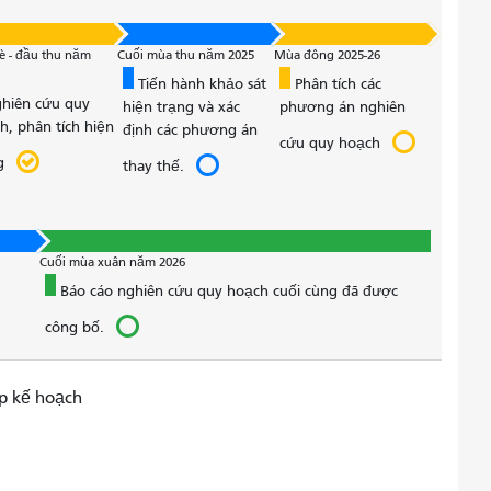
è - đầu thu năm
Cuối mùa thu năm 2025
Mùa đông 2025-26
Tiến hành khảo sát
Phân tích các
hiên cứu quy
hiện trạng và xác
phương án nghiên
h, phân tích hiện
định các phương án
cứu quy hoạch
g
thay thế.
Cuối mùa xuân năm 2026
Báo cáo nghiên cứu quy hoạch cuối cùng đã được
công bố.
p kế hoạch