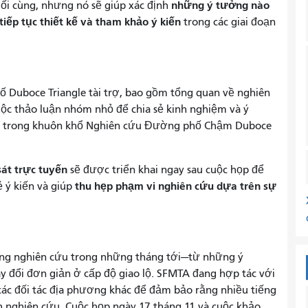
những ý tưởng nào
uối cùng, nhưng nó sẽ giúp xác định
ếp tục thiết kế và tham khảo ý kiến
​​trong các giai đoạn
ố Duboce Triangle tài trợ, bao gồm tổng quan về nghiên
 cuộc thảo luận nhóm nhỏ để chia sẻ kinh nghiệm và ý
m trong khuôn khổ Nghiên cứu Đường phố Chậm Duboce
sát trực tuyến
sẽ được triển khai ngay sau cuộc họp để
thu hẹp phạm vi nghiên cứu dựa trên sự
 ý kiến ​​và giúp
hững nghiên cứu trong những tháng tới—từ những ý
 đổi đơn giản ở cấp độ giao lộ. SFMTA đang hợp tác với
các đối tác địa phương khác để đảm bảo rằng nhiều tiếng
h nghiên cứu. Cuộc họp ngày 17 tháng 11 và cuộc khảo