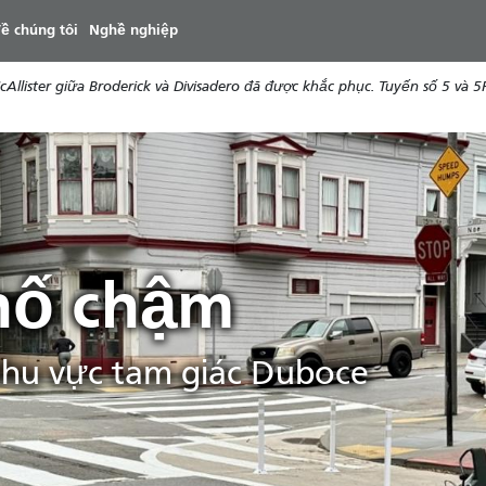
đến
ề chúng tôi
Nghề nghiệp
nội
dung
ister giữa Broderick và Divisadero đã được khắc phục. Tuyến số 5 và 5R 
hố chậm
hu vực tam giác Duboce