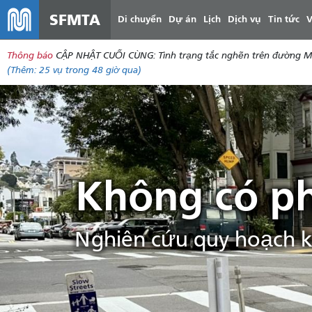
SFMTA
Di chuyển
Dự án
Lịch
Dịch vụ
Tin tức
V
Thông báo
CẬP NHẬT CUỐI CÙNG: Tình trạng tắc nghẽn trên đường McAll
(Thêm:
25 vụ
trong 48 giờ qua)
Không có p
Nghiên cứu quy hoạch k