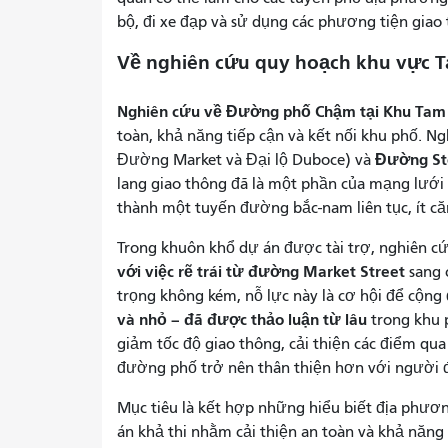
bộ, đi xe đạp và sử dụng các phương tiện giao
Về nghiên cứu quy hoạch khu vực 
Nghiên cứu về Đường phố Chậm tại Khu Tam
toàn, khả năng tiếp cận và kết nối khu phố. N
Đường St
Đường Market và Đại lộ Duboce) và
lang giao thông đã là một phần của mạng lưới 
thành một tuyến đường bắc-nam liên tục, ít c
Trong khuôn khổ dự án được tài trợ, nghiên c
với việc rẽ trái từ đường Market Street
sang 
trọng không kém, nỗ lực này là cơ hội để cộn
và nhỏ – đã được thảo luận từ lâu
trong khu 
giảm tốc độ giao thông, cải thiện các điểm qu
đường phố trở nên thân thiện hơn với người đi
Mục tiêu là kết hợp những hiểu biết địa phươn
án khả thi nhằm cải thiện an toàn và khả năng