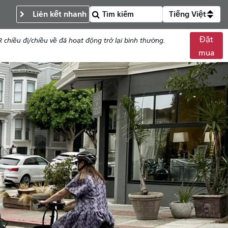
Liên kết nhanh
Tiếng Việt
Đặt
chiều đi/chiều về đã hoạt động trở lại bình thường.
mua