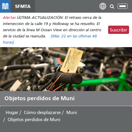
Pasar
SFMTA
Alt
al
nav
Alertas
ÚLTIMA ACTUALIZACIÓN: El retraso cerca de la
contenido
intersección de la calle 19 y Holloway se ha resuelto. El
principal
servicio de la línea M Ocean View en dirección al centro
Suscribir
de la ciudad se reanuda.
(Más:
22
en las últimas 48
horas)
Objetos perdidos de Muni
Hogar
Cómo desplazarse
Muni
Objetos perdidos de Muni