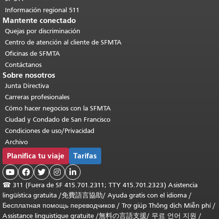
Información regional 511
Mantente conectado
Quejas por discriminación
Centro de atención al cliente de SFMTA
Oficinas de SFMTA
Contáctanos
Sobre nosotros
Junta Directiva
Carreras profesionales
Cómo hacer negocios con la SFMTA
Ciudad y Condado de San Francisco
Condiciones de uso/Privacidad
Archivo
Planifica tu viaje
Tarifas





☎
311 (Fuera de SF 415.701.2311; TTY 415.701.2323) Asistencia
lingüística gratuita /
免費語言協助
/
Ayuda gratis con el idioma
/
Бесплатная помощь переводчиков
/
Trợ giúp Thông dịch Miễn phí
/
Assistance linguistique gratuite
/
無料の言語支援
/
무료 언어 지원
/