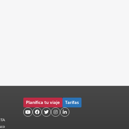
Planifica tu viaje
Tarifas





MTA
sco