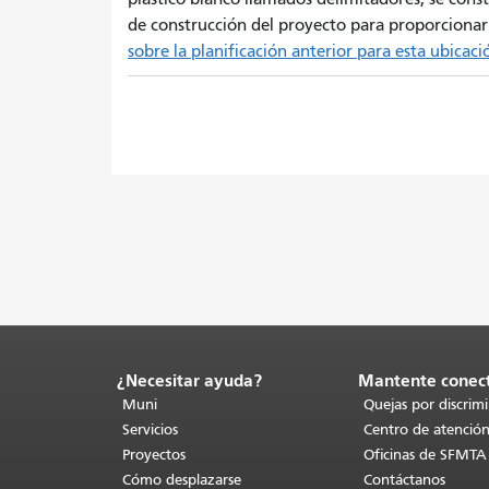
de construcción del proyecto para proporciona
sobre la planificación anterior para esta ubicaci
¿Necesitar ayuda?
Mantente conec
Fin
del
Muni
Quejas por discrim
contenido
Servicios
Centro de atención
de
Proyectos
Oficinas de SFMTA
la
Cómo desplazarse
Contáctanos