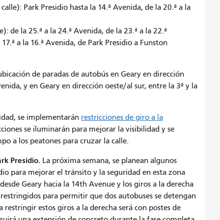
alle): Park Presidio hasta la 14.ª Avenida, de la 20.ª a la
): de la 25.ª a la 24.ª Avenida, de la 23.ª a la 22.ª
a 17.ª a la 16.ª Avenida, de Park Presidio a Funston
reubicación de paradas de autobús en Geary en dirección
venida, y en Geary en dirección oeste/al sur, entre la 3ª y la
ridad, se implementarán
restricciones de giro a la
cciones se iluminarán para mejorar la visibilidad y se
o a los peatones para cruzar la calle.
rk Presidio.
La próxima semana, se planean algunos
io para mejorar el tránsito y la seguridad en esta zona
e desde Geary hacia la 14th Avenue y los giros a la derecha
 restringidos para permitir que dos autobuses se detengan
ra restringir estos giros a la derecha será con postes de
truirá una extensión de concreto durante la fase completa