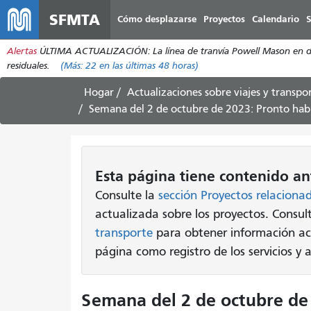
SFMTA
Cómo desplazarse
Proyectos
Calendario
S
Alertas
ÚLTIMA ACTUALIZACIÓN: La línea de tranvía Powell Mason en dire
residuales.
(Más:
22
en las últimas 48 horas)
Hogar
Actualizaciones sobre viajes y transpo
Semana del 2 de octubre de 2023: Pronto habr
Esta página tiene contenido an
Consulte la
sección Proyectos relaciona
actualizada sobre los proyectos. Consu
transporte
para obtener información ac
página como registro de los servicios y
Semana del 2 de octubre de 