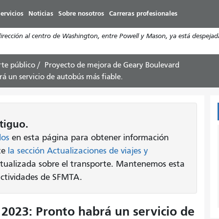
Pasar
ervicios
Noticias
Sobre nosotros
Carreras profesionales
al
contenido
cción al centro de Washington, entre Powell y Mason, ya está despejada. S
principal
rte público
Proyecto de mejora de Geary Boulevard
á un servicio de autobús más fiable.
tiguo.
dos
en esta página para obtener información
lte
la sección Actualizaciones de viajes y
tualizada sobre el transporte. Mantenemos esta
 actividades de SFMTA.
2023: Pronto habrá un servicio de