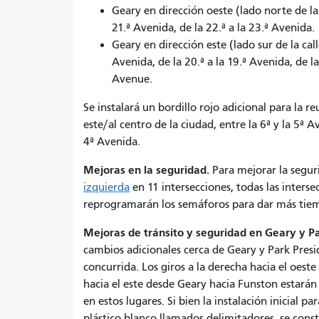
Geary en dirección oeste (lado norte de la c
21.ª Avenida, de la 22.ª a la 23.ª Avenida.
Geary en dirección este (lado sur de la calle
Avenida, de la 20.ª a la 19.ª Avenida, de l
Avenue.
Se instalará un bordillo rojo adicional para la 
este/al centro de la ciudad, entre la 6ª y la 5ª A
4ª Avenida.
Mejoras en la seguridad.
Para mejorar la segu
izquierda
en 11 intersecciones, todas las interse
reprogramarán los semáforos para dar más tiemp
Mejoras de tránsito y seguridad en Geary y Pa
cambios adicionales cerca de Geary y Park Presid
concurrida. Los giros a la derecha hacia el oest
hacia el este desde Geary hacia Funston estarán
en estos lugares. Si bien la instalación inicial pa
plástico blanco llamados delimitadores, se cons