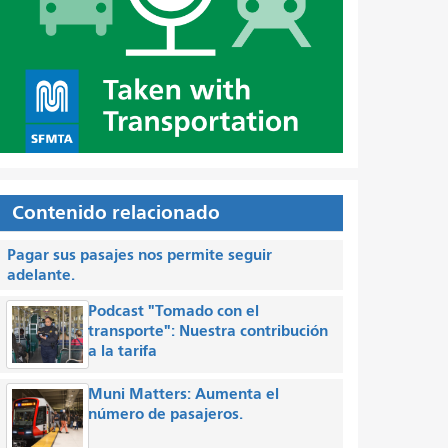
Contenido relacionado
Pagar sus pasajes nos permite seguir
adelante.
Podcast "Tomado con el
transporte": Nuestra contribución
a la tarifa
Muni Matters: Aumenta el
número de pasajeros.