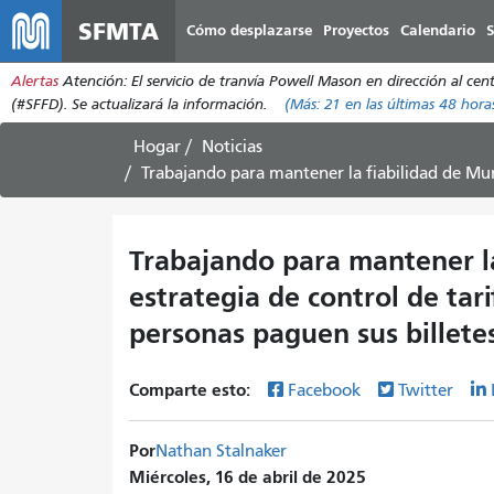
SFMTA
Cómo desplazarse
Proyectos
Calendario
S
Alertas
Atención: El servicio de tranvía Powell Mason en dirección al c
(#SFFD). Se actualizará la información.
(Más:
21
en las últimas 48 hora
Hogar
Noticias
Trabajando para mantener la fiabilidad de Muni: Una nueva estrate
Trabajando para mantener l
estrategia de control de ta
personas paguen sus billete
Comparte esto:
Facebook
Twitter
Por
Nathan Stalnaker
Miércoles, 16 de abril de 2025