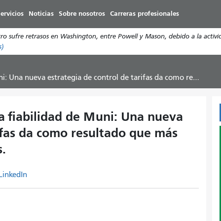
Pasar
ervicios
Noticias
Sobre nosotros
Carreras profesionales
al
contenido
entro sufre retrasos en Washington, entre Powell y Mason, debido a la ac
principal
s)
gia de control de tarifas da como resultado que más personas paguen sus billetes.
a fiabilidad de Muni: Una nueva
rifas da como resultado que más
s.
LinkedIn