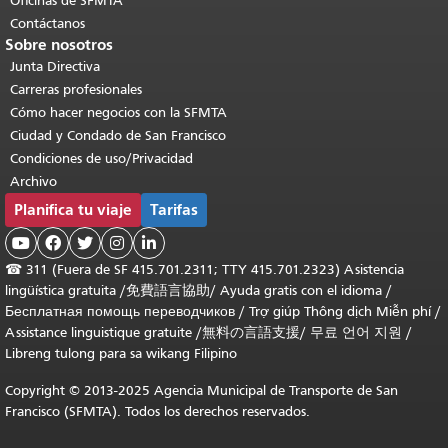
Oficinas de SFMTA
Contáctanos
Sobre nosotros
Junta Directiva
Carreras profesionales
Cómo hacer negocios con la SFMTA
Ciudad y Condado de San Francisco
Condiciones de uso/Privacidad
Archivo
Planifica tu viaje
Tarifas





☎
311 (Fuera de SF 415.701.2311; TTY 415.701.2323) Asistencia
lingüística gratuita /
免費語言協助
/
Ayuda gratis con el idioma
/
Бесплатная помощь переводчиков
/
Trợ giúp Thông dịch Miễn phí
/
Assistance linguistique gratuite
/
無料の言語支援
/
무료 언어 지원
/
Libreng tulong para sa wikang Filipino
Copyright © 2013-2025 Agencia Municipal de Transporte de San
Francisco (SFMTA). Todos los derechos reservados.