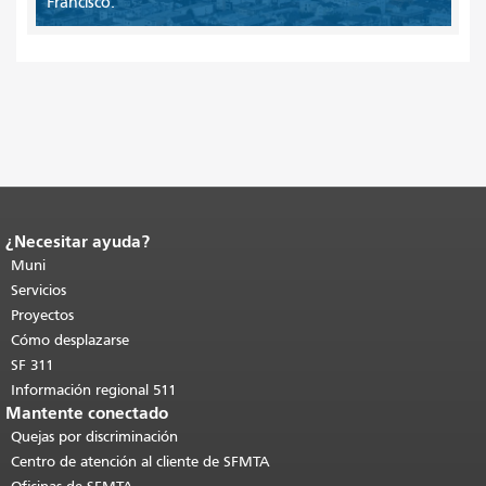
Francisco.
¿Necesitar ayuda?
Fin del contenido de la página.
El resto
de esta página se repite en todas las
Muni
páginas.
Volver al principio del
Servicios
contenido principal
.
Proyectos
Cómo desplazarse
SF 311
Información regional 511
Mantente conectado
Quejas por discriminación
Centro de atención al cliente de SFMTA