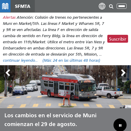
Pasar
SFMTA
Alt
al
nav
Alertas
Atención: Colisión de trenes no pertenecientes a
contenido
Muni en Market/5th. Las líneas F Market y Wharves 5R, 7
principal
y 9R se ven afectadas. La línea F en dirección de salida
cambia de sentido en Ferry Bldg; la línea en dirección de
Suscribir
entrada en 11th/Market. Utilice el metro entre Van Ness y
Embarcadero en ambas direcciones. Las líneas 5R, 7 y 9R
en dirección de entrada se desviarán por 5th, Mission, ...
continuar leyendo...
(Más:
24
en las últimas 48 horas)
Tierras Exteriores, del 7 al 9 de
Los cambios en el servicio de Muni
Deja que Muni te lleve durante todo
Reduciendo nuestra brecha
agosto.
comienzan el 29 de agosto.
el verano.
presupuestaria para ahorrar en Muni