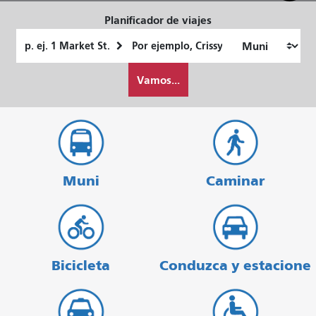
Planificador de viajes
Lugar
Ubicación
de
final
Cómo
partida
Vamos...
quiero
viajar
Muni
Caminar
Bicicleta
Conduzca y estacione