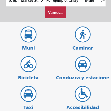
de
final
Cómo
partida
Vamos...
quiero
viajar
Muni
Caminar
Bicicleta
Conduzca y estacione
Taxi
Accesibilidad