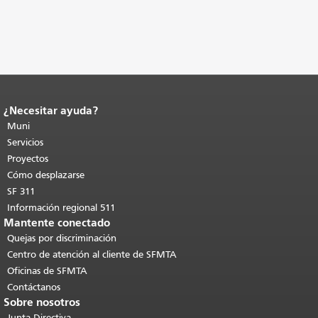
¿Necesitar ayuda?
Fin del contenido de la página.
El resto
de esta página se repite en todas las
Muni
páginas.
Volver al principio del
Servicios
contenido principal
.
Proyectos
Cómo desplazarse
SF 311
Información regional 511
Mantente conectado
Quejas por discriminación
Centro de atención al cliente de SFMTA
Oficinas de SFMTA
Contáctanos
Sobre nosotros
Junta Directiva