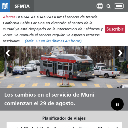
Pasar
SFMTA
Alt
al
nav
Alertas
ÚLTIMA ACTUALIZACIÓN: El servicio de tranvía
contenido
California Cable Car Line en dirección al centro de la
principal
ciudad ya está despejado en la intersección de California y
Suscribir
Jones. Se reanuda el servicio regular. Se esperan retrasos
residuales.
(Más:
30
en las últimas 48 horas)
Tierras Exteriores, del 7 al 9 de
Los cambios en el servicio de Muni
Deja que Muni te lleve durante todo
Reduciendo nuestra brecha
agosto.
comienzan el 29 de agosto.
el verano.
presupuestaria para ahorrar en Muni
Planificador de viajes
Lugar
Ubicación