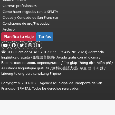
Carreras profesionales
Cómo hacer negocios con la SFMTA
Ciudad y Condado de San Francisco
Condiciones de uso/Privacidad
Archivo
Planifica tu viaje
Tarifas





☎
311 (Fuera de SF 415.701.2311; TTY 415.701.2323) Asistencia
lingüística gratuita /
免費語言協助
/
Ayuda gratis con el idioma
/
Бесплатная помощь переводчиков
/
Trợ giúp Thông dịch Miễn phí
/
Assistance linguistique gratuite
/
無料の言語支援
/
무료 언어 지원
/
Libreng tulong para sa wikang Filipino
Copyright © 2013-2025 Agencia Municipal de Transporte de San
Francisco (SFMTA). Todos los derechos reservados.