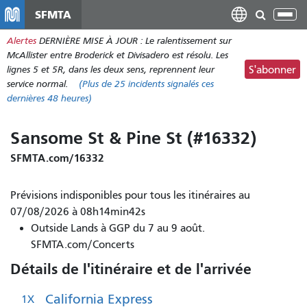
Aller
SFMTA
Bas
au
la
Alertes
DERNIÈRE MISE À JOUR : Le ralentissement sur
contenu
nav
McAllister entre Broderick et Divisadero est résolu. Les
principal
lignes 5 et 5R, dans les deux sens, reprennent leur
S'abonner
service normal.
(Plus de
25
incidents signalés ces
dernières 48 heures)
Sansome St & Pine St (#16332)
SFMTA.com/16332
Prévisions indisponibles pour tous les itinéraires au
07/08/2026 à 08h14min42s
Outside Lands à GGP du 7 au 9 août.
SFMTA.com/Concerts
Détails de l'itinéraire et de l'arrivée
California Express
1X