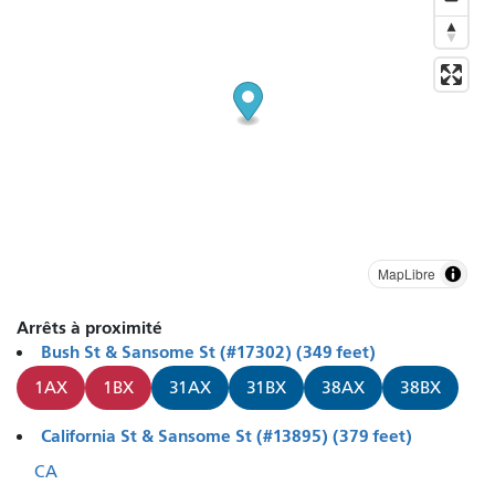
MapLibre
Arrêts à proximité
Bush St & Sansome St (#17302) (349 feet)
1AX
1BX
31AX
31BX
38AX
38BX
California St & Sansome St (#13895) (379 feet)
CA