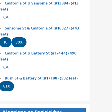
California St & Sansome St (#13894) (413
feet)
CA
Sansome St & California St (#16327) (443
feet)
10
30X
California St & Battery St (#17444) (490
feet)
CA
Bush St & Battery St (#17188) (502 feet)
81X