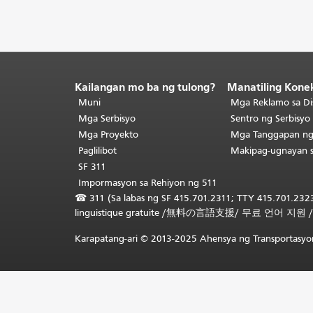
Kailangan mo ba ng tulong?
Manatiling Kone
Katapusan
ng
Muni
Mga Reklamo sa Di
nilalaman
Mga Serbisyo
Sentro ng Serbisy
ng
Mga Proyekto
Mga Tanggapan n
pahina.
Ang
Paglilibot
Makipag-ugnayan 
natitirang
SF 311
bahagi
Impormasyon sa Rehiyon ng 511
ng
☎
311 (Sa labas ng SF 415.701.2311; TTY 415.701.2323
pahinang
linguistique gratuite
/
無料の言語支援
/
무료 언어 지원
ito
ay
Karapatang-ari © 2013-2025 Ahensya ng Transportasyon
nauulit
sa
bawat
pahina.
Bumalik