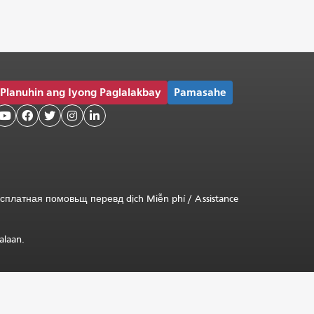
Planuhin ang Iyong Paglalakbay
Pamasahe





сплатная
помовьщ
перевд
dịch Miễn phí
/
Assistance
alaan.