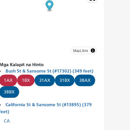
MapLibre
Mga Kalapit na Hinto
Bush St & Sansome St (#17302) (349 feet)
1AX
1BX
31AX
31BX
38AX
38BX
California St & Sansome St (#13895) (379
feet)
CA