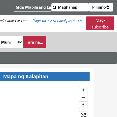
Mga Mabilisang Link
Pilipino
Mag-
ll Cable Car Line.
(Higit pa:
32
sa nakalipas na 48
subscribe
Tara na...
Mapa ng Kalapitan