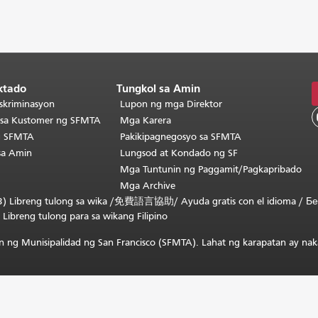
ktado
Tungkol sa Amin
skriminasyon
Lupon ng mga Direktor
o sa Kustomer ng SFMTA
Mga Karera
g SFMTA
Pakikipagnegosyo sa SFMTA
sa Amin
Lungsod at Kondado ng SF
Mga Tuntunin ng Paggamit/Pagkapribado
Mga Archive
) Libreng tulong sa wika /
免費語言協助
/
Ayuda gratis con el idioma
/
Бе
/
Libreng tulong para sa wikang Filipino
 ng Munisipalidad ng San Francisco (SFMTA). Lahat ng karapatan ay nak