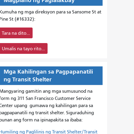
Magplano ng Paglalakbay
Kumuha ng mga direksyon para sa Sansome St at
Pine St (#16332):
Tara na dito...
Umalis na tayo rito...
Mga Kahilingan sa Pagpapanatili
ng Transit Shelter
Mangyaring gamitin ang mga sumusunod na
form ng 311 San Francisco Customer Service
Center upang
gumawa ng kahilingan para sa
pagpapanatili ng transit shelter. Siguraduhing
punan ang form na ipinapakita sa ibaba:
Humiling ng Paglilinis ng Transit Shelter/Transit