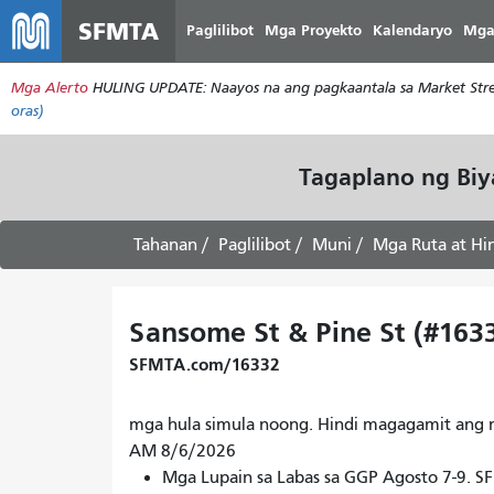
SFMTA
Paglilibot
Mga Proyekto
Kalendaryo
Mga
Mga Alerto
HULING UPDATE: Naayos na ang pagkaantala sa Market Stree
oras)
Tagaplano ng Bi
Tahanan
Paglilibot
Muni
Mga Ruta at Hi
Sansome St & Pine St (#163
SFMTA.com/16332
mga hula simula noong. Hindi magagamit ang m
AM 8/6/2026
Mga Lupain sa Labas sa GGP Agosto 7-9. 