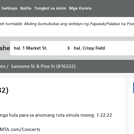
Laktawan
 Serbisyo
Balita
Tungkol sa Amin
Mga Karera
ang
pangunahing
t turntable. Muling bumubukas ang serbisyo ng Papasok/Palabas na Powe
nilalaman
Panimulang
Lokasyon
yahe
Paano
Lokasyon
ng
ko
Pagtatapos
gustong
nto
Sansome St & Pine St (#16332)
maglakbay
32)
ga hula para sa anumang ruta simula noong. 1:22:22
SFMTA.com/Concerts