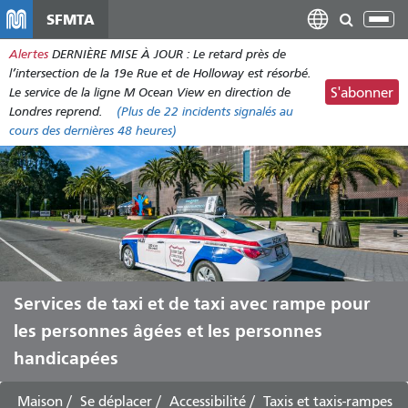
Aller
SFMTA
Bas
au
la
Alertes
DERNIÈRE MISE À JOUR : Le retard près de
contenu
nav
l’intersection de la 19e Rue et de Holloway est résorbé.
principal
Le service de la ligne M Ocean View en direction de
S'abonner
Londres reprend.
(Plus de
22 incidents
signalés au
cours des dernières 48 heures)
Services de taxi et de taxi avec rampe pour
les personnes âgées et les personnes
handicapées
Maison
Se déplacer
Accessibilité
Taxis et taxis-rampes