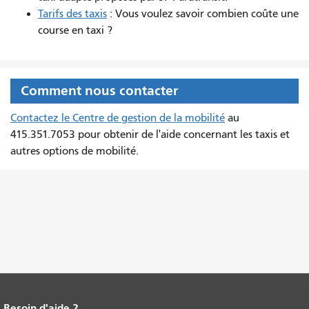
Tarifs des taxis
: Vous voulez savoir combien coûte une
course en taxi ?
Comment nous contacter
Contactez le Centre de gestion de la mobilité
au
415.351.7053 pour obtenir de l'aide concernant les taxis et
autres options de mobilité.
Besoin d'aide ?
Fin du contenu de la page.
Le reste de