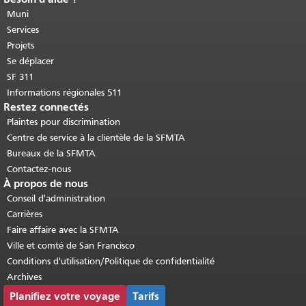
cette page se répète sur chaque page.
Muni
Retour au haut du contenu principal
.
Services
Projets
Se déplacer
SF 311
Informations régionales 511
Restez connectés
Plaintes pour discrimination
Centre de service à la clientèle de la SFMTA
Bureaux de la SFMTA
Contactez-nous
À propos de nous
Conseil d'administration
Carrières
Faire affaire avec la SFMTA
Ville et comté de San Francisco
Conditions d'utilisation/Politique de confidentialité
Archives
Planifiez votre voyage
Tarifs