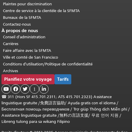
Plaintes pour discrimination
Centre de service à la clientèle de la SFMTA
Bureaux de la SFMTA
Contactez-nous
À propos de nous
Conseil d'administration
Carrières
Faire affaire avec la SFMTA
Ville et comté de San Francisco
Conditions d'utilisation/Politique de confidentialité
Archives
Planifiez votre voyage
Tarifs



1

☎
311 (Hors SF 415.701.2311; ATS 415.701.2323) Assistance
linguistique gratuite /
免費語言協助
/
Ayuda gratis con el idioma
/
Бесплатная помощь переводчиков
/
Trợ giúp Thông dịch Miễn phí
/
Assistance linguistique gratuite
/
無料の言語支援
/
무료 언어 지원
/
Libreng tulong para sa wikang Filipino