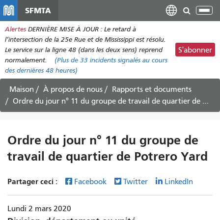
Aller
SFMTA
Bas
au
la
Alertes
DERNIÈRE MISE À JOUR : Le retard à
contenu
nav
l’intersection de la 25e Rue et de Mississippi est résolu.
principal
Le service sur la ligne 48 (dans les deux sens) reprend
S'abonner
normalement.
(Plus de
33
incidents signalés au cours
des dernières 48 heures)
Maison
À propos de nous
Rapports et documents
Ordre du jour n° 11 du groupe de travail de quartier de Potrero Yard
Ordre du jour n° 11 du groupe de
travail de quartier de Potrero Yard
Partager ceci :
Facebook
Twitter
LinkedIn
Lundi 2 mars 2020