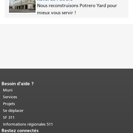
Nous reconstruisons Potrero Yard pour
mieux vous servir !
Besoin d'aide ?
Fin du contenu de la page.
Le reste de
cette page se répète sur chaque page.
Muni
Retour au haut du contenu principal
.
Services
Projets
Se déplacer
SF 311
Informations régionales 511
Restez connectés