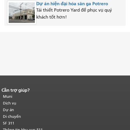
Dự án hiện đại hóa sân ga Potrero
Tái thiết Potrero Yard để phục vụ quý
khách tốt hơn!
Cần trợ giúp?
Kết thúc nội dung trang.
Phần còn lại
của trang này được lặp lại trên mọi
Muni
trang.
Quay lại đầu trang nội dung
Dịch vụ
chính
.
Dự án
Di chuyển
SF 311
Thông tin khu vực 511