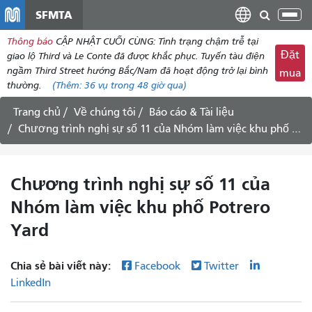
đến
SFMTA
Chu
nội
đổi
Thông báo
CẬP NHẬT CUỐI CÙNG: Tình trạng chậm trễ tại
dung
điề
Đặt
giao lộ Third và Le Conte đã được khắc phục. Tuyến tàu điện
hư
ngầm Third Street hướng Bắc/Nam đã hoạt động trở lại bình
mua
thường.
(Thêm:
36 vụ
trong 48 giờ qua)
Trang chủ
Về chúng tôi
Báo cáo & Tài liệu
Chương trình nghị sự số 11 của Nhóm làm việc khu phố Potrero Yard
Chương trình nghị sự số 11 của
Nhóm làm việc khu phố Potrero
Yard
Chia sẻ bài viết này:
Facebook
Twitter
LinkedIn