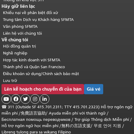
Hãy giữ liên lạc
Khiếu nại về phân biệt đối xử
Trung tâm Dịch vụ Khách hàng SFMTA
Văn phòng SFMTA
Liên hệ với chúng tôi
Về chúng tôi
Hội đồng quản trị
Nghề nghiệp
Hợp tác kinh doanh với SFMTA
Thành phố và Quận San Francisco
Điều khoản sử dụng/Chính sách bảo mật
Lưu trữ
Lên kế hoạch cho chuyến đi của bạn
Giá vé





☎
311 (Outside SF 415.701.2311; TTY 415.701.2323) Hỗ trợ ngôn ngữ
miễn phí /
免費語言協助
/
Ayuda miễn phí với thành ngữ
/
Бесплатная помощь переводчиков
/
Trợ giúp Thông dịch Miễn phí
/
Hỗ trợ ngôn ngữ học
miễn phí
/
無料の言語支援
/
무료 언어 지원
/
Libreng tulong para sa wikang Filipino