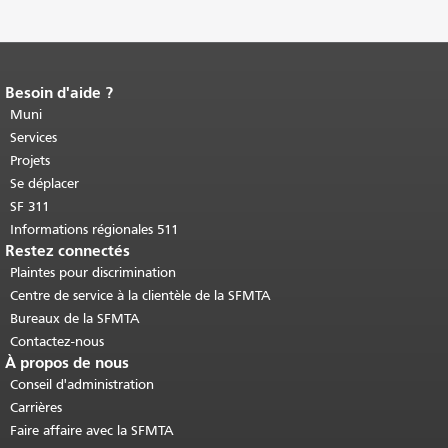
Besoin d'aide ?
Fin du contenu de la page.
Le reste de
cette page se répète sur chaque page.
Muni
Retour au haut du contenu principal
.
Services
Projets
Se déplacer
SF 311
Informations régionales 511
Restez connectés
Plaintes pour discrimination
Centre de service à la clientèle de la SFMTA
Bureaux de la SFMTA
Contactez-nous
À propos de nous
Conseil d'administration
Carrières
Faire affaire avec la SFMTA