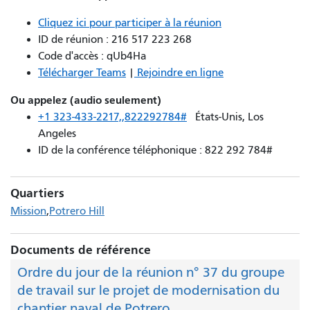
Cliquez ici pour participer à la réunion
ID de réunion :
216 517 223 268
Code d'accès :
qUb4Ha
Télécharger Teams
|
Rejoindre en ligne
Ou appelez (audio seulement)
+1 323-433-2217,,822292784#
États-Unis, Los
Angeles
ID de la conférence téléphonique :
822 292 784#
Quartiers
Mission
Potrero Hill
Documents de référence
Ordre du jour de la réunion n° 37 du groupe
de travail sur le projet de modernisation du
chantier naval de Potrero