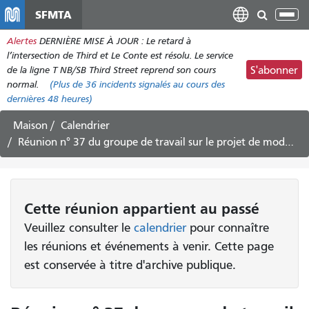
Aller
SFMTA
Bas
au
la
Alertes
DERNIÈRE MISE À JOUR : Le retard à
contenu
nav
l’intersection de Third et Le Conte est résolu. Le service
principal
de la ligne T NB/SB Third Street reprend son cours
S'abonner
normal.
(Plus de
36
incidents signalés au cours des
dernières 48 heures)
Maison
Calendrier
Réunion n° 37 du groupe de travail sur le projet de modernisation du chantier naval de Potrero
Cette
réunion
appartient au passé
Veuillez consulter le
calendrier
pour connaître
les réunions et événements à venir. Cette page
est conservée à titre d'archive publique.