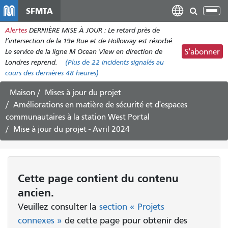
Aller
SFMTA
Bas
au
la
Alertes
DERNIÈRE MISE À JOUR : Le retard près de
contenu
nav
l’intersection de la 19e Rue et de Holloway est résorbé.
principal
Le service de la ligne M Ocean View en direction de
S'abonner
Londres reprend.
(Plus de
22 incidents
signalés au
cours des dernières 48 heures)
Maison
Mises à jour du projet
Améliorations en matière de sécurité et d'espaces
communautaires à la station West Portal
Mise à jour du projet - Avril 2024
Cette page contient du contenu
ancien.
Veuillez consulter la
section « Projets
connexes »
de cette page pour obtenir des