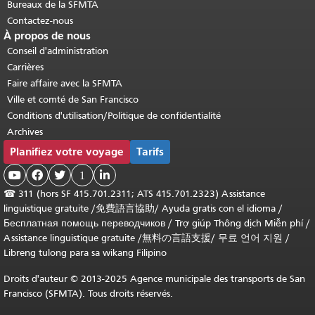
Bureaux de la SFMTA
Contactez-nous
À propos de nous
Conseil d'administration
Carrières
Faire affaire avec la SFMTA
Ville et comté de San Francisco
Conditions d'utilisation/Politique de confidentialité
Archives
Planifiez votre voyage
Tarifs



1

☎
311 (hors SF 415.701.2311; ATS 415.701.2323) Assistance
linguistique gratuite /
免費語言協助
/
Ayuda gratis con el idioma
/
Бесплатная помощь переводчиков
/
Trợ giúp Thông dịch Miễn phí
/
Assistance linguistique gratuite
/
無料の言語支援
/
무료 언어 지원
/
Libreng tulong para sa wikang Filipino
Droits d'auteur © 2013-2025 Agence municipale des transports de San
Francisco (SFMTA). Tous droits réservés.