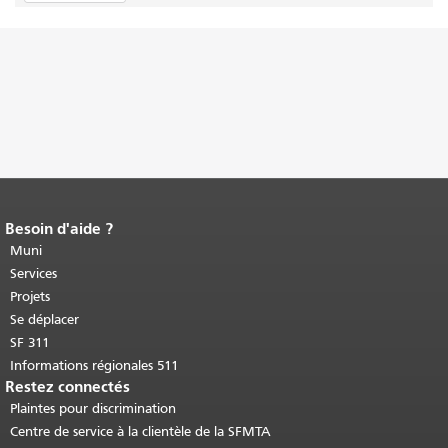
Besoin d'aide ?
Fin du contenu de la page.
Le reste de
cette page se répète sur chaque page.
Muni
Retour au haut du contenu principal
.
Services
Projets
Se déplacer
SF 311
Informations régionales 511
Restez connectés
Plaintes pour discrimination
Centre de service à la clientèle de la SFMTA