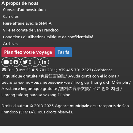
À propos de nous
Conseil d'administration
Carrières
Faire affaire avec la SFMTA
Ville et comté de San Francisco
Conditions d'utilisation/Politique de confidentialité
Archives
Planifiez votre voyage
Tarifs



1

☎
311 (Hors SF 415.701.2311; ATS 415.701.2323) Assistance
linguistique gratuite /
免費語言協助
/
Ayuda gratis con el idioma
/
Бесплатная помощь переводчиков
/
Trợ giúp Thông dịch Miễn phí
/
Assistance linguistique gratuite
/
無料の言語支援
/
무료 언어 지원
/
Libreng tulong para sa wikang Filipino
Droits d'auteur © 2013-2025 Agence municipale des transports de San
Francisco (SFMTA). Tous droits réservés.