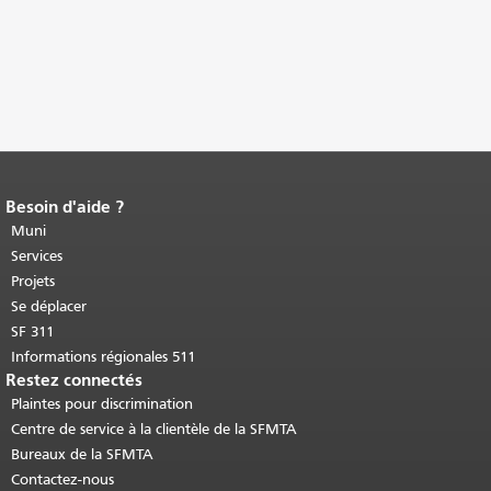
Besoin d'aide ?
Fin du contenu de la page.
Le reste de
cette page se répète sur chaque page.
Muni
Retour au haut du contenu principal
.
Services
Projets
Se déplacer
SF 311
Informations régionales 511
Restez connectés
Plaintes pour discrimination
Centre de service à la clientèle de la SFMTA
Bureaux de la SFMTA
Contactez-nous