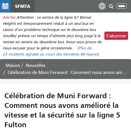
Aller
SFMTA
Bas
au
la
Alertes
Attention : Le service de la ligne 67 Bernal
contenu
nav
Heights est temporairement réduit à un seul bus en
principal
raison d’un problème technique sur le deuxième bus.
Veuillez prévoir un temps d’attente plus long jusqu’à la
S'abonner
remise en service du deuxième bus. Nous vous prions de
nous excuser pour la gêne occasionnée.
(Plus de
23
incidents signalés au cours des dernières 48 heures)
Maison
Nouvelles
Célébration de Muni Forward : Comment nous avons amélioré la vitesse et la sécurité sur la ligne 5 Fulton
Célébration de Muni Forward :
Comment nous avons amélioré la
vitesse et la sécurité sur la ligne 5
Fulton