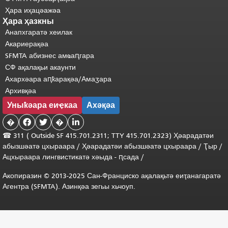
Ҳара иҳацәажәа
Ҳара ҳазкны
Анапхгаратә хеилак
Акариерақәа
SFMTA абизнес амҩаԥгара
СФ ақалақьи акаунти
Ахархәара аԥҟарақәа/Амаӡара
Архивқәа
Уныҟәара еиҿкаа
Ахәқәа
�


�

☎ 311 (
Outside
SF 415.701.2311; TTY 415.701.2323) Ҳәарадатәи
абызшәатә цхыраара
/
Ҳәарадатәи
абызшәатә
цхыраара
/
Ҭыр
/
Ацхыраара
лингвистикатә
хәыда
-
ԥсада
/
Акопиразин © 2013-2025 Сан-Франциско ақалақьтә еиҭанагаратә
Агентра (SFMTA). Азинқәа зегьы хьчоуп.