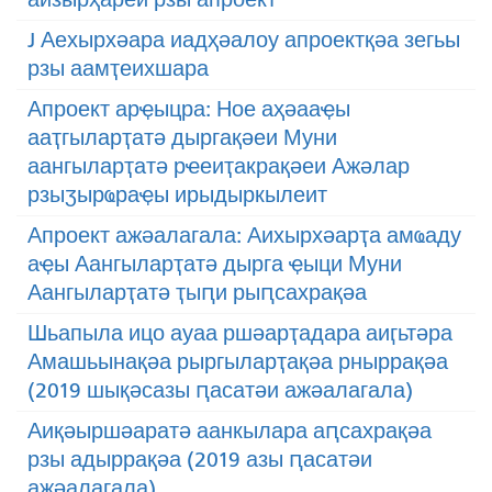
J Аехырхәара иадҳәалоу апроектқәа зегьы
рзы аамҭеихшара
Апроект арҿыцра: Ное аҳәааҿы
ааҭгыларҭатә дыргақәеи Муни
аангыларҭатә рҽеиҭакрақәеи Ажәлар
рзыӡырҩраҿы ирыдыркылеит
Апроект ажәалагала: Аихырхәарҭа амҩаду
аҿы Аангыларҭатә дырга ҿыци Муни
Аангыларҭатә ҭыԥи рыԥсахрақәа
Шьапыла ицо ауаа ршәарҭадара аиӷьтәра
Амашьынақәа рыргыларҭақәа рныррақәа
(2019 шықәсазы ԥасатәи ажәалагала)
Аиқәыршәаратә аанкылара аԥсахрақәа
рзы адыррақәа (2019 азы ԥасатәи
ажәалагала)