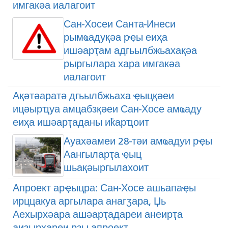
имгакәа иалагоит
Сан-Хосеи Санта-Инеси
рымҩадуқәа рҿы еиҳа
ишәарҭам адгьылбжьахақәа
рыргылара хара имгакәа
иалагоит
Ақәтәаратә дгьылбжьаха ҿыцқәеи
ицәырҵуа амцабзқәеи Сан-Хосе амҩаду
еиҳа ишәарҭаданы иҟарҵоит
Ауахәамеи 28-тәи амҩадуи рҿы
Аангыларҭа ҿыц
шьақәыргылахоит
Апроект арҿыцра: Сан-Хосе ашьапаҿы
ирццакуа аргылара анагӡара, Џь
Аехырхәара ашәарҭадареи анеирҭа
аизырҳареи рзы апроект