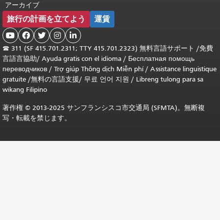
アーカイブ
旅行の計画を立てよう
運賃





☎
311 (SF 415.701.2311; TTY 415.701.2323) 無料言語サポート /
免費
言語言協助
/
Ayuda gratis con el idioma
/
Бесплатная помощь
переводчиков
/
Trợ giúp Thông dịch Miễn phí
/
Assistance linguistique
gratuite
/
無料の言語支援
/
무료 언어 지원
/
Libreng tulong para sa
wikang Filipino
著作権 © 2013-2025 サンフランシスコ市交通局 (SFMTA)。無断複
写・転載を禁じます。