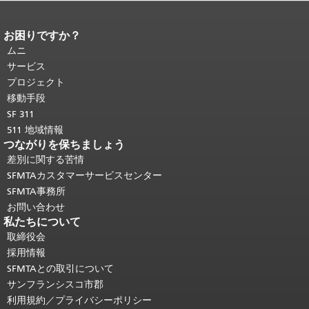
お困りですか？
ページコンテンツの終わり。
このペー
ジの残りの部分はすべてのページで繰
ムニ
り返されます。
メインコンテンツの先
サービス
頭に戻る
。
プロジェクト
移動手段
SF 311
511 地域情報
つながりを保ちましょう
差別に関する苦情
SFMTAカスタマーサービスセンター
SFMTA事務所
お問い合わせ
私たちについて
取締役会
採用情報
SFMTAとの取引について
サンフランシスコ市郡
利用規約／プライバシーポリシー