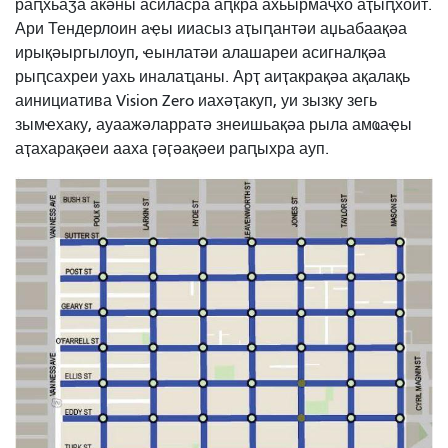
раԥхьаӡа акәны асиласра аԥкра ахьырмаҷхо аҭыԥхоит.
Ари Тендерлоин аҿы ииасыз аҭыԥантәи аџьабаақәа
ирықәыргылоуп, ҽынлатәи алашареи асигналқәа
рыԥсахреи уахь иналаҵаны. Арҭ аиҭакрақәа ақалақь
аинициатива Vision Zero иахәҭакуп, уи зызку зегь
зымҽхаку, ауаажәларратә знеишьақәа рыла амҩаҿы
аҭахарақәеи ааха ӷәӷәақәеи раԥыхра ауп.