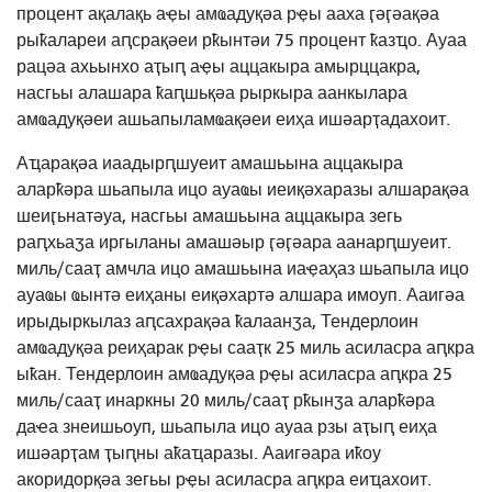
процент ақалақь аҿы амҩадуқәа рҿы ааха ӷәӷәақәа
рыҟалареи аԥсрақәеи рҟынтәи 75 процент ҟазҵо. Ауаа
рацәа ахьынхо аҭыԥ аҿы аццакыра амырццакра,
насгьы алашара ҟаԥшьқәа рыркыра аанкылара
амҩадуқәеи ашьапыламҩақәеи еиҳа ишәарҭадахоит.
Аҵарақәа иаадырԥшуеит амашьына аццакыра
аларҟәра шьапыла ицо ауаҩы иеиқәхаразы алшарақәа
шеиӷьнатәуа, насгьы амашьына аццакыра зегь
раԥхьаӡа иргыланы амашәыр ӷәӷәара аанарԥшуеит.
миль/сааҭ амчла ицо амашьына иаҿаҳаз шьапыла ицо
ауаҩы ҩынтә еиҳаны еиқәхартә алшара имоуп. Ааигәа
ирыдыркылаз аԥсахрақәа ҟалаанӡа, Тендерлоин
амҩадуқәа реиҳарак рҿы сааҭк 25 миль асиласра аԥкра
ыҟан. Тендерлоин амҩадуқәа рҿы асиласра аԥкра 25
миль/сааҭ инаркны 20 миль/сааҭ рҟынӡа аларҟәра
даҽа знеишьоуп, шьапыла ицо ауаа рзы аҭыԥ еиҳа
ишәарҭам ҭыԥны аҟаҵаразы. Ааигәара иҟоу
акоридорқәа зегьы рҿы асиласра аԥкра еиҵахоит.