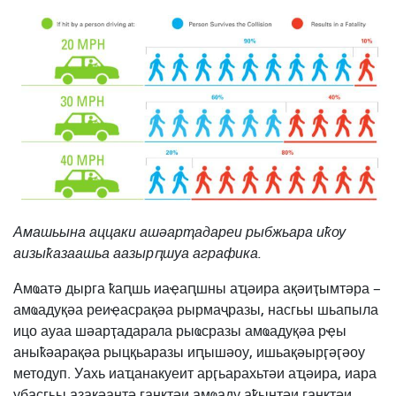
Амашьына аццаки ашәарҭадареи рыбжьара иҟоу
аизыҟазаашьа аазырԥшуа аграфика.
Амҩатә дырга ҟаԥшь иаҿаԥшны аҵәира ақәиҭымтәра –
амҩадуқәа реиҿасрақәа рырмаҷразы, насгьы шьапыла
ицо ауаа шәарҭадарала рыҩсразы амҩадуқәа рҿы
аныҟәарақәа рыцқьаразы иԥышәоу, ишьақәырӷәӷәоу
методуп. Уахь иаҵанакуеит арӷьарахьтәи аҵәира, иара
убасгьы азакәантә ганктәи амҩаду аҟынтәи ганктәи