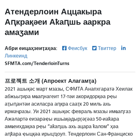
Атендерлоин Аццакыра
Аԥкрақәеи Аҟаԥшь ааркра
амаӡами
Абри еицаҳзеиҭаҳәа:
Феисбук
Твиттер
Линкеинд
SFMTA.com/TenderloinTurns
프로젝트 소개 (Апроект Алагамҭа)
2021 ашықәс март мзазы, СФМТА Анапхгаратә Хеилак
абжьыҭира мҩаԥнагеит 17-тәи акоридорқәа рҿы
аҭыԥантәи асиласра аԥкра сааҭк 20 миль ахь
ирмаҷразы. Уи 2021 ашықәс февраль мзазы имҩаԥгаз
Ажәлартә еизараҿы ишьақәдырӷәӷәаз 50-иаҟара
амҩеихдақәа рҿы “аҟаԥшь ахь ацара ҟалом” ҳәа
аԥҟара ҿыцқәа ирыцҵоуп. Тендерлоин Сан-Франциско