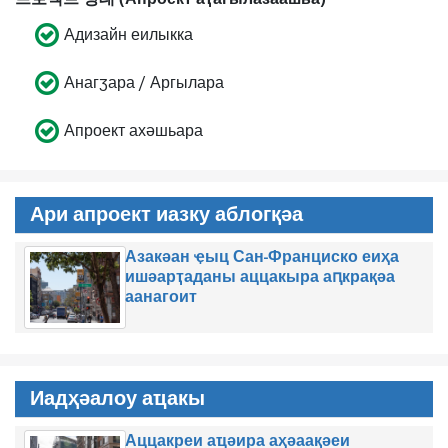
Адизайн еилыкка
Анагӡара / Аргылара
Апроект ахәшьара
Ари апроект иазку аблогқәа
Азакәан ҿыц Сан-Франциско еиҳа
ишәарҭаданы аццакыра аԥкрақәа
аанагоит
Иадҳәалоу аҵакы
Аццакреи аҵәира аҳәаақәеи