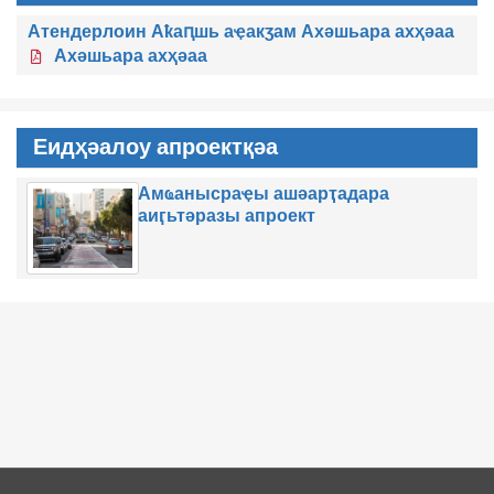
Атендерлоин Аҟаԥшь аҿакӡам Ахәшьара ахҳәаа
Ахәшьара ахҳәаа
Еидҳәалоу апроектқәа
Амҩанысраҿы ашәарҭадара
аиӷьтәразы апроект