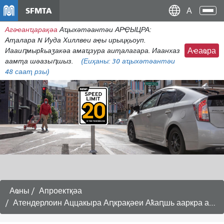
주
SFMTA
Ана
요
аԥс
Агәҽанҵарақәа
Аҵыхәтәантәи АРҾЫЦРА:
콘
Аҭалара N Иуда Хиллвеи аҿы ирыцқьоуп.
텐
Иааиԥмырҟьаӡакәа амаҵзура аиҭалагара. Иаанхаз
Аҽаҩра
츠
аамҭа шәазыԥшыз.
(Еиҳаны:
30
аҵыхәтәантәи
로
48 сааҭ рзы)
건
너
뛰
기
Аҩны
Апроектқәа
Атендерлоин Аццакыра Аԥкрақәеи Аҟаԥшь ааркра амаӡами