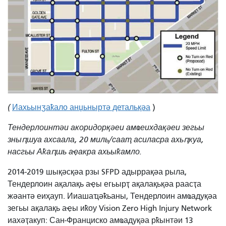
(
Иахьынӡаҟало анџьныртә детальқәа
)
Тендерлоинтәи акоридорқәеи амҩеихдақәеи зегьы
зныԥшуа ахсаала, 20 миль/сааҭ асиласра ахьԥкуа,
насгьы Аҟаԥшь аҿакра ахьыҟамло.
2014-2019 шықәсқәа рзы SFPD адыррақәа рыла,
Тендерлоин ақалақь аҿы егьырҭ ақалақьқәа раасҭа
жәантә еиҳауп. Ииашаҵәҟьаны, Тендерлоин амҩадуқәа
зегьы ақалақь аҿы иҟоу Vision Zero High Injury Network
иахәҭакуп: Сан-Франциско амҩадуқәа рҟынтәи 13