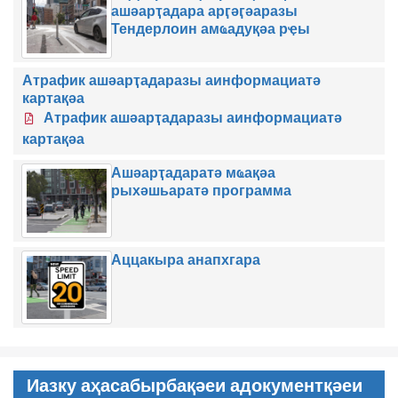
ашәарҭадара арӷәӷәаразы
Тендерлоин амҩадуқәа рҿы
Атрафик ашәарҭадаразы аинформациатә
картақәа
Атрафик ашәарҭадаразы аинформациатә
картақәа
Ашәарҭадаратә мҩақәа
рыхәшьаратә программа
Аццакыра анапхгара
Иазку аҳасабырбақәеи адокументқәеи