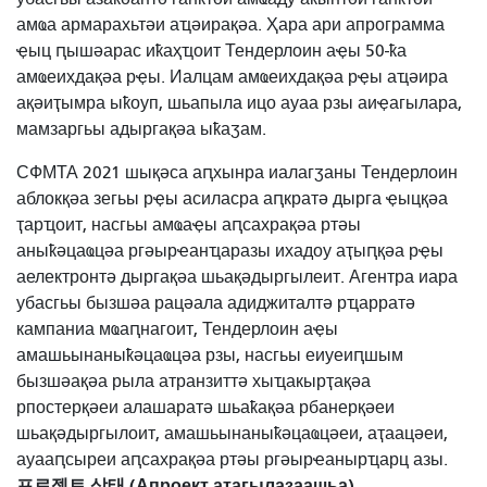
амҩа армарахьтәи аҵәирақәа. Ҳара ари апрограмма
ҿыц ԥышәарас иҟаҳҵоит Тендерлоин аҿы 50-ҟа
амҩеихдақәа рҿы. Иалцам амҩеихдақәа рҿы аҵәира
ақәиҭымра ыҟоуп, шьапыла ицо ауаа рзы аиҿагылара,
мамзаргьы адыргақәа ыҟаӡам.
СФМТА 2021 шықәса аԥхынра иалагӡаны Тендерлоин
аблокқәа зегьы рҿы асиласра аԥкратә дырга ҿыцқәа
ҭарҵоит, насгьы амҩаҿы аԥсахрақәа ртәы
аныҟәцаҩцәа ргәырҽанҵаразы ихадоу аҭыԥқәа рҿы
аелектронтә дыргақәа шьақәдыргылеит. Агентра иара
убасгьы бызшәа рацәала адиджиталтә рҵарратә
кампаниа мҩаԥнагоит, Тендерлоин аҿы
амашьынаныҟәцаҩцәа рзы, насгьы еиуеиԥшым
бызшәақәа рыла атранзиттә хыҵакырҭақәа
рпостерқәеи алашаратә шьаҟақәа рбанерқәеи
шьақәдыргылоит, амашьынаныҟәцаҩцәеи, аҭаацәеи,
ауааԥсыреи аԥсахрақәа ртәы ргәырҽанырҵарц азы.
프로젝트 상태 (Апроект аҭагылазаашьа)